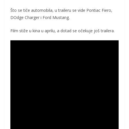
Što se tiče automobila, u traileru se vide Pontiac Fiero,
DOdge Charger i Ford Mustang.
Film stiže u kina u aprilu, a dotad se očekuje još trailera.