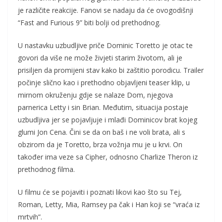
je različite reakcije. Fanovi se nadaju da će ovogodišnji
“Fast and Furious 9” biti bolji od prethodnog.
U nastavku uzbudljive priče Dominic Toretto je otac te
govori da više ne može živjeti starim životom, ali je
prisiljen da promijeni stav kako bi zaštitio porodicu. Trailer
počinje slično kao i prethodno objavljeni teaser klip, u
mirnom okruženju gdje se nalaze Dom, njegova
parnerica Letty i sin Brian. Međutim, situacija postaje
uzbudljiva jer se pojavljuje i mlađi Dominicov brat kojeg
glumi Jon Cena. Čini se da on baš i ne voli brata, ali s
obzirom da je Toretto, brza vožnja mu je u krvi. On
također ima veze sa Cipher, odnosno Charlize Theron iz
prethodnog filma.
U filmu će se pojaviti i poznati likovi kao što su Tej,
Roman, Letty, Mia, Ramsey pa čak i Han koji se “vraća iz
mrtvih”.