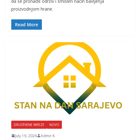
da se pronađe održiv i smislen način bavljenja
proizvodnjom hrane.
Read More
DRUSTVENE MREZE
NOVO
July 19, 2026
Admir K.