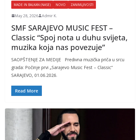
MADE IN BALKAN (NASE)
NOVO
ZANIMLJIVOSTI
May 28, 2026
Admir K.
SMF SARAJEVO MUSIC FEST –
Classic “Spoj nota u duhu svijeta,
muzika koja nas povezuje”
SAOPŠTENJE ZA MEDIJE Predivna muzička priča u srcu
grada: Počinje prvi „Sarajevo Music Fest – Classic“
SARAJEVO, 01.06.2026.
Read More