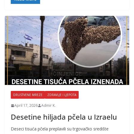
DRUSTVENE MREZE
ZDRAVLJE I LJEPOTA
April 17, 2026
Admir K.
Desetine hiljada pčela u Izraelu
Deseci tisuća pčela preplavili su trgovačko središte