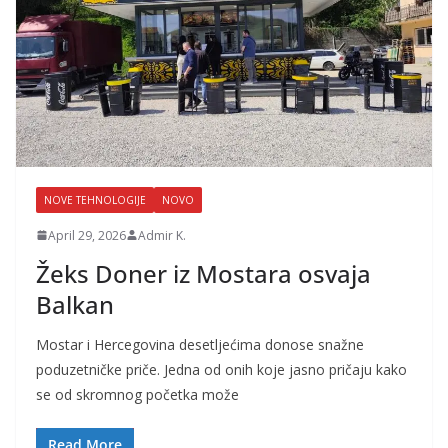
NOVE TEHNOLOGIJE
NOVO
April 29, 2026
Admir K.
Žeks Doner iz Mostara osvaja
Balkan
Mostar i Hercegovina desetljećima donose snažne
poduzetničke priče. Jedna od onih koje jasno pričaju kako
se od skromnog početka može
Read More