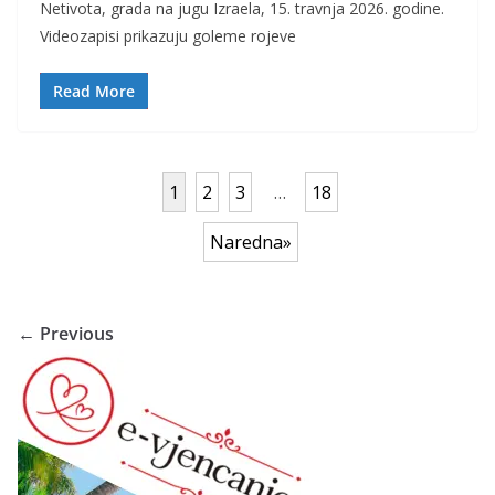
Netivota, grada na jugu Izraela, 15. travnja 2026. godine.
Videozapisi prikazuju goleme rojeve
Read More
1
2
3
…
18
Naredna»
← Previous