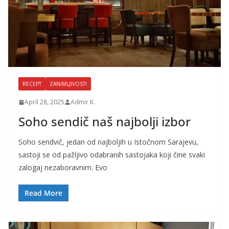
RECEPT
ZANIMLJIVOSTI
April 28, 2025
Admir K.
Soho sendič naš najbolji izbor
Soho sendvič, jedan od najboljih u Istočnom Sarajevu,
sastoji se od pažljivo odabranih sastojaka koji čine svaki
zalogaj nezaboravnim. Evo
Read More