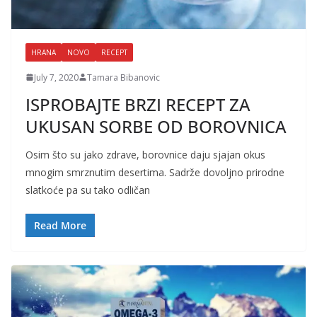
HRANA
NOVO
RECEPT
July 7, 2020
Tamara Bibanovic
ISPROBAJTE BRZI RECEPT ZA
UKUSAN SORBE OD BOROVNICA
Osim što su jako zdrave, borovnice daju sjajan okus
mnogim smrznutim desertima. Sadrže dovoljno prirodne
slatkoće pa su tako odličan
Read More