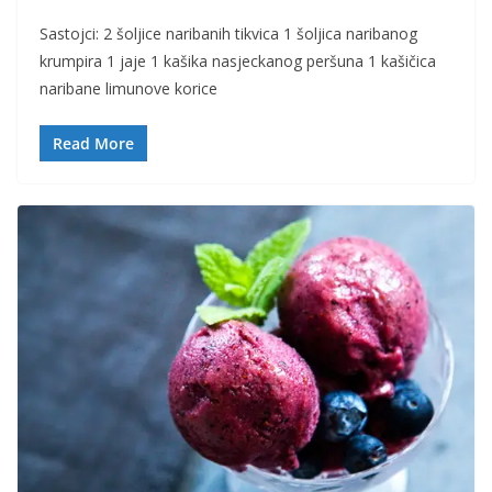
Sastojci: 2 šoljice naribanih tikvica 1 šoljica naribanog
krumpira 1 jaje 1 kašika nasjeckanog peršuna 1 kašičica
naribane limunove korice
Read More