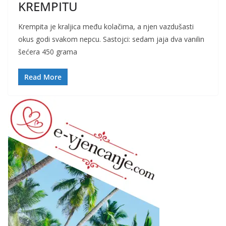
KREMPITU
Krempita je kraljica među kolačima, a njen vazdušasti
okus godi svakom nepcu. Sastojci: sedam jaja dva vanilin
šećera 450 grama
Read More