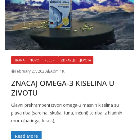
HRANA
NOVO
RECEPT
ZDRAVLJE I LJEPOTA
February 27, 2020
Admir K.
ZNACAJ OMEGA-3 KISELINA U
ZIVOTU
Glavni prehrambeni izvori omega-3 masnih kiselina su
plava riba (sardina, skuša, tuna, inćuni) te riba iz hladnih
mora (haringa, losos),
Read More