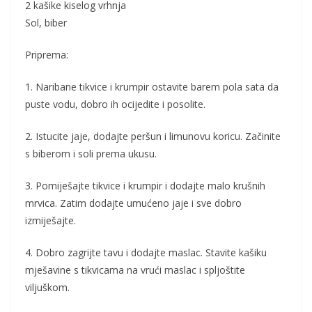
2 kašike kiselog vrhnja
Sol, biber
Priprema:
1. Naribane tikvice i krumpir ostavite barem pola sata da
puste vodu, dobro ih ocijedite i posolite.
2. Istucite jaje, dodajte peršun i limunovu koricu. Začinite
s biberom i soli prema ukusu.
3. Pomiješajte tikvice i krumpir i dodajte malo krušnih
mrvica. Zatim dodajte umućeno jaje i sve dobro
izmiješajte.
4. Dobro zagrijte tavu i dodajte maslac. Stavite kašiku
mješavine s tikvicama na vrući maslac i spljoštite
viljuškom.