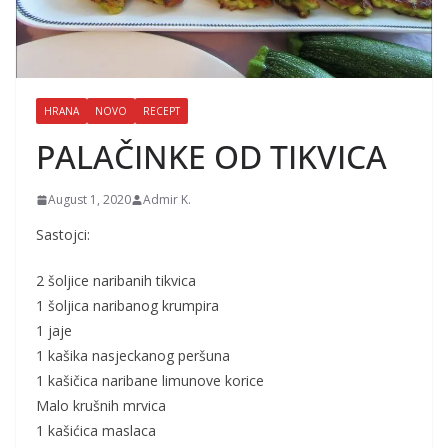
HRANA
NOVO
RECEPT
PALAČINKE OD TIKVICA
August 1, 2020
Admir K.
Sastojci:
2 šoljice naribanih tikvica
1 šoljica naribanog krumpira
1 jaje
1 kašika nasjeckanog peršuna
1 kašičica naribane limunove korice
Malo krušnih mrvica
1 kašićica maslaca