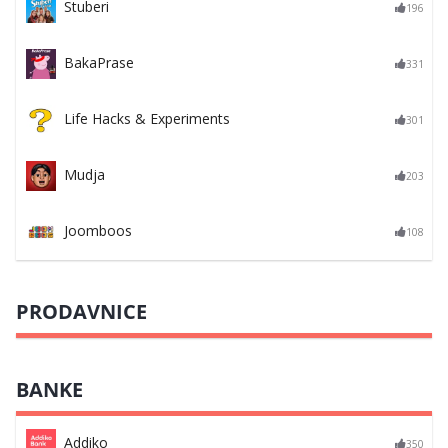
Stuberi
196
BakaPrase
331
Life Hacks & Experiments
301
Mudja
203
Joomboos
108
PRODAVNICE
BANKE
Addiko
350