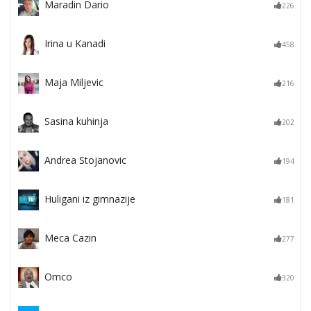
Maradin Dario
226
Irina u Kanadi
458
Maja Miljevic
216
Sasina kuhinja
202
Andrea Stojanovic
194
Huligani iz gimnazije
181
Meca Cazin
277
Omco
320