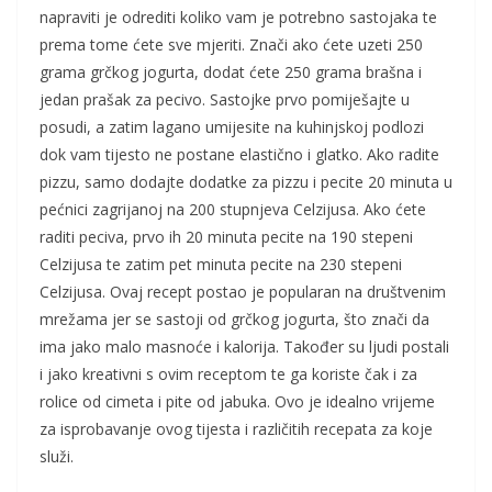
napraviti je odrediti koliko vam je potrebno sastojaka te
prema tome ćete sve mjeriti. Znači ako ćete uzeti 250
grama grčkog jogurta, dodat ćete 250 grama brašna i
jedan prašak za pecivo. Sastojke prvo pomiješajte u
posudi, a zatim lagano umijesite na kuhinjskoj podlozi
dok vam tijesto ne postane elastično i glatko. Ako radite
pizzu, samo dodajte dodatke za pizzu i pecite 20 minuta u
pećnici zagrijanoj na 200 stupnjeva Celzijusa. Ako ćete
raditi peciva, prvo ih 20 minuta pecite na 190 stepeni
Celzijusa te zatim pet minuta pecite na 230 stepeni
Celzijusa. Ovaj recept postao je popularan na društvenim
mrežama jer se sastoji od grčkog jogurta, što znači da
ima jako malo masnoće i kalorija. Također su ljudi postali
i jako kreativni s ovim receptom te ga koriste čak i za
rolice od cimeta i pite od jabuka. Ovo je idealno vrijeme
za isprobavanje ovog tijesta i različitih recepata za koje
služi.