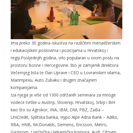
Ima preko 30 godina iskustva na različitim menadžerskim
i edukacijskim poslovima i pozicijama u Hrvatskoj i
regiji.Posljednjih godina, vrlo popularan u svom poslu na
prostoru Bosne i Hercegovine. Bio je zamjenik direktora
Večernjeg lista te član Uprave i CEO u Lovranskim vilama,
Marimpexu, Auto Zubaku i drugim značajnim
kompanijama.
Iza njega je više od 1300 održanih seminara za mnoge
vodeće tvrtke u Austriji, Sloveniji, Hrvatskoj, Srbiji i BiH
kao što su Agrokor, INA, IBM, DM, PBZ, ZaBa –
UniCredit, Splitska banka, Hypo Alpe Adria Bank – Adiko,
RBA, HNB, McDonalds, Siemens, Ericsson, Metro,
Gazprom, Liječnička i ljekarnička komora, Audi, Citroen,