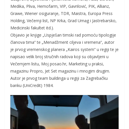
Medika, Pliva, Hemofarm, VIP, Gavrilović, PIK, Allianz,
Grawe, Wiener osiguranje, TDR, Maistra, Europa Press
Holding, Večernji list, NP Krka, Grad Umag i Jastrebarsko,
Medicinski fakultet itd.).
Objavio je knjige „Uspješan timski rad pomoću tipologije
članova tima“ te „Menadžment ciljeva i vremena“, autor
je prvog vremenskog planera „Kairos system“ u regiji te je
napisao velik broj stručnih radova koji su objavljeni u
Večernjem listu, Moj posao.hr, Marketing u praksi,
magazinu Propro, Jet Set magazinu i mnogim drugim.
Autor je prvog team buildinga u regiji za Zagrebačku
banku (UniCredit) 1984.