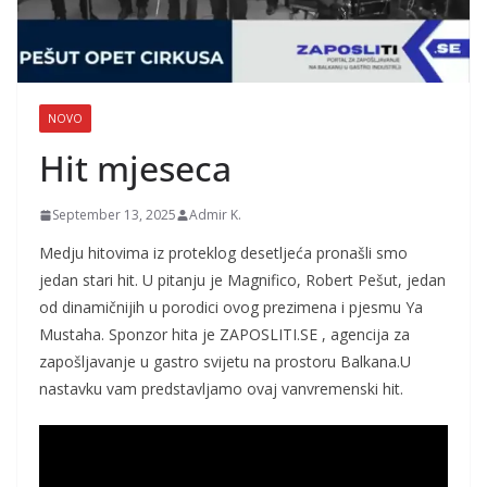
NOVO
Hit mjeseca
September 13, 2025
Admir K.
Medju hitovima iz proteklog desetljeća pronašli smo
jedan stari hit. U pitanju je Magnifico, Robert Pešut, jedan
od dinamičnijih u porodici ovog prezimena i pjesmu Ya
Mustaha. Sponzor hita je ZAPOSLITI.SE , agencija za
zapošljavanje u gastro svijetu na prostoru Balkana.U
nastavku vam predstavljamo ovaj vanvremenski hit.