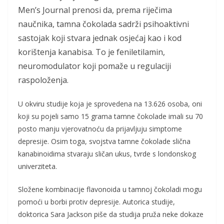
Men’s Journal prenosi da, prema riječima
naučnika, tamna čokolada sadrži psihoaktivni
sastojak koji stvara jednak osjećaj kao i kod
korištenja kanabisa. To je feniletilamin,
neuromodulator koji pomaže u regulaciji
raspoloženja.
U okviru studije koja je sprovedena na 13.626 osoba, oni
koji su pojeli samo 15 grama tamne čokolade imali su 70
posto manju vjerovatnoću da prijavljuju simptome
depresije. Osim toga, svojstva tamne čokolade slična
kanabinoidima stvaraju sličan ukus, tvrde s londonskog
univerziteta.
Složene kombinacije flavonoida u tamnoj čokoladi mogu
pomoći u borbi protiv depresije. Autorica studije,
doktorica Sara Jackson piše da studija pruža neke dokaze