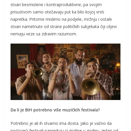
stvari besmislene i kontraproduktivne, pa svojim
prisustvom samo otežavaju put ka bilo kojoj vrsti
napretka. Pritome mislimo na podjele, mržnju i ostale
stvari nametnute od strane političkih subjekata čiji ciljevi
nemaju veze sa zdravim razumom.
Da li je BiH potrebno više muzičkih festivala?
Potrebno je ali ih stvarno ima dosta. Jako je važno da
postojeći festivali napreduju iz godine u godinu. Jedan od