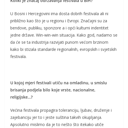
Koliki je značaj održavanja festivala u BiH?
U Bosni i Hercegovini ima dosta dobrih festivala ali ni
približno kao što je u regionu i Evropi. Značajni su za
bendove, publiku, sponzore a i opći kulturni indentitet
jedne države. Win-win-win situacija. Kako god, nadamo se
da će se ta industrija razvijati punom većom brzinom
kako bi stizala standarde regionalnih, evropskih i svjetskih
festivala.
U kojoj mjeri festivali utiču na omladinu, u smislu
brisanja podjela bilo koje vrste, nacionalne,
religijske…?
Većina festivala propagira toleranciju, ljubav, druženje i
zajebanciju jer to i jeste suština takvih okupljanja.
Apsolutno mislimo da je to nešto što itekako utiče