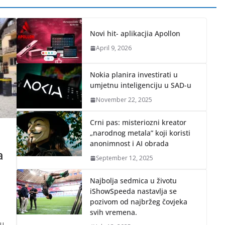
Novi hit- aplikacjia Apollon
April 9, 2026
Nokia planira investirati u
umjetnu inteligenciju u SAD-u
November 22, 2025
Crni pas: misteriozni kreator
„narodnog metala” koji koristi
anonimnost i AI obrada
a
September 12, 2025
Najbolja sedmica u životu
iShowSpeeda nastavlja se
pozivom od najbržeg čovjeka
svih vremena.
ju