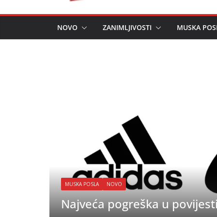
NOVO
ZANIMLJIVOSTI
MUSKA POS
HRANA
NOVO
marketinga
Urbana Farma Mikić vrhun