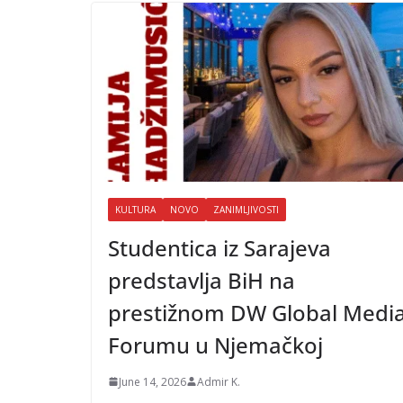
KULTURA
NOVO
ZANIMLJIVOSTI
Studentica iz Sarajeva
predstavlja BiH na
prestižnom DW Global Medi
Forumu u Njemačkoj
June 14, 2026
Admir K.