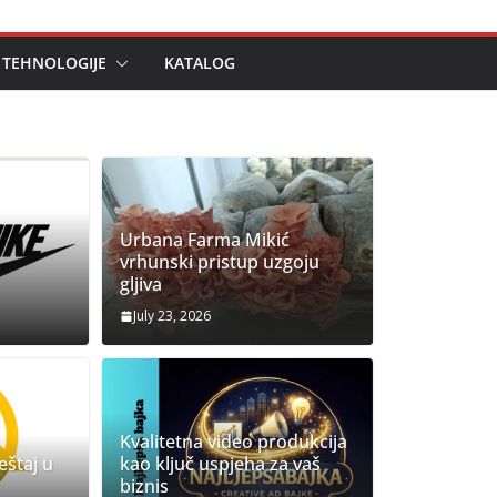
 TEHNOLOGIJE
KATALOG
Urbana Farma Mikić
vrhunski pristup uzgoju
gljiva
July 23, 2026
E
NOVO
Kvalitetna video produkcija
avršen smještaj u Sarajevu
eštaj u
kao ključ uspjeha za vaš
biznis