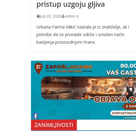
pristup uzgoju gljiva
July 23, 2026
Admir K.
Urbana Farma Mikić nastala je iz znatiželje, ali i
potrebe da se pronađe održiv i smislen način
bavljenja proizvodnjom hrane.
ZANIMLJIVOSTI