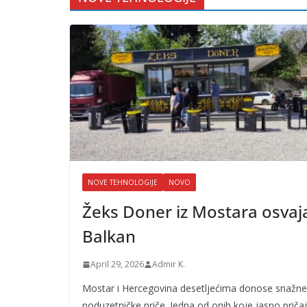
NOVE TEHNOLOGIJE
NOVO
Žeks Doner iz Mostara osvaj
Balkan
April 29, 2026
Admir K.
Mostar i Hercegovina desetljećima donose snažne
poduzetničke priče. Jedna od onih koje jasno priča