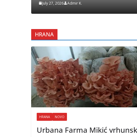
July 23, 2026
Admir K.
HRANA
HRANA
NOVO
Urbana Farma Mikić vrhunsk