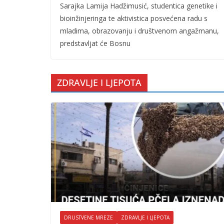
Sarajka Lamija Hadžimusić, studentica genetike i
bioinžinjeringa te aktivistica posvećena radu s
mladima, obrazovanju i društvenom angažmanu,
predstavljat će Bosnu
ZDRAVLJE I LJEPOTA
DRUSTVENE MREZE
ZDRAVLJE I LJEPOTA