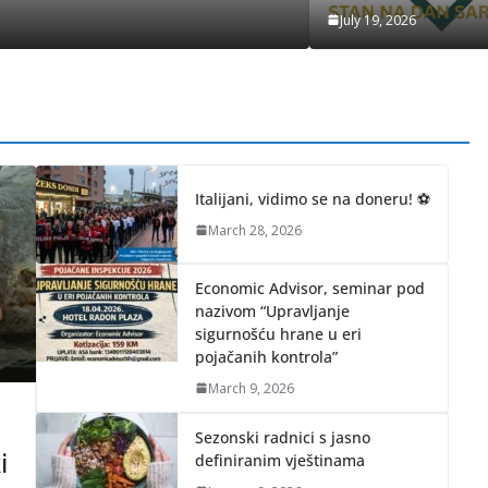
July 19, 2026
A
July 19, 2026
Italijani, vidimo se na doneru! ⚽
March 28, 2026
Economic Advisor, seminar pod
nazivom “Upravljanje
sigurnošću hrane u eri
pojačanih kontrola”
March 9, 2026
Sezonski radnici s jasno
i
definiranim vještinama