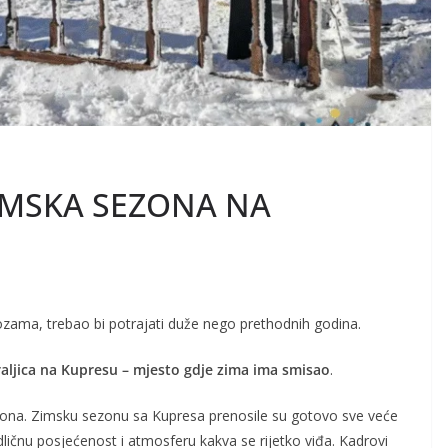
IMSKA SEZONA NA
nozama, trebao bi potrajati duže nego prethodnih godina.
raljica na Kupresu – mjesto gdje zima ima smisao
.
regiona. Zimsku sezonu sa Kupresa prenosile su gotovo sve veće
dličnu posjećenost i atmosferu kakva se rijetko viđa. Kadrovi