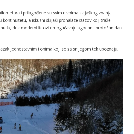
kilometara i prilagođene su svim nivoima skijaškog znanja.
u kontinuitetu, a iskusni skijaši pronalaze izazov koji traže.
nudu, dok moderni liftovi omogućavaju ugodan i protočan dan
azak jednostavnim i onima koji se sa snijegom tek upoznaju.