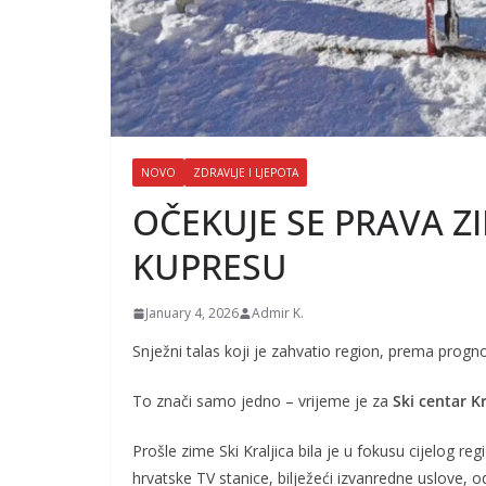
NOVO
ZDRAVLJE I LJEPOTA
OČEKUJE SE PRAVA Z
KUPRESU
January 4, 2026
Admir K.
Snježni talas koji je zahvatio region, prema prog
To znači samo jedno – vrijeme je za
Ski centar K
Prošle zime Ski Kraljica bila je u fokusu cijelog 
hrvatske TV stanice, bilježeći izvanredne uslove, o