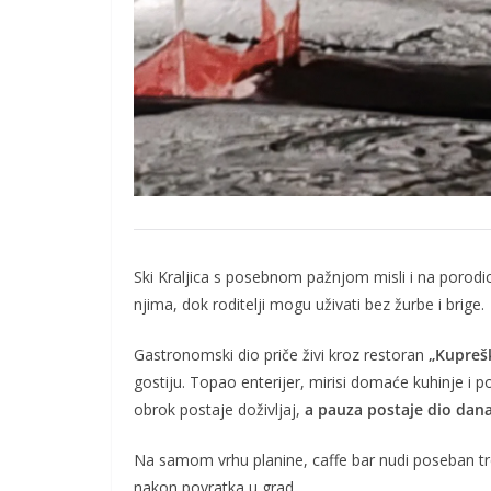
Ski Kraljica s posebnom pažnjom misli i na porodic
njima, dok roditelji mogu uživati bez žurbe i brige.
Gastronomski dio priče živi kroz restoran
„Kupreš
gostiju. Topao enterijer, mirisi domaće kuhinje i
obrok postaje doživljaj,
a pauza postaje dio dana
Na samom vrhu planine, caffe bar nudi poseban t
nakon povratka u grad.