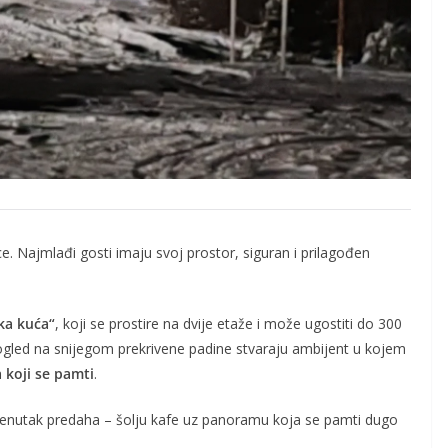
e. Najmlađi gosti imaju svoj prostor, siguran i prilagođen
ka kuća“
, koji se prostire na dvije etaže i može ugostiti do 300
 pogled na snijegom prekrivene padine stvaraju ambijent u kojem
 koji se pamti
.
renutak predaha – šolju kafe uz panoramu koja se pamti dugo