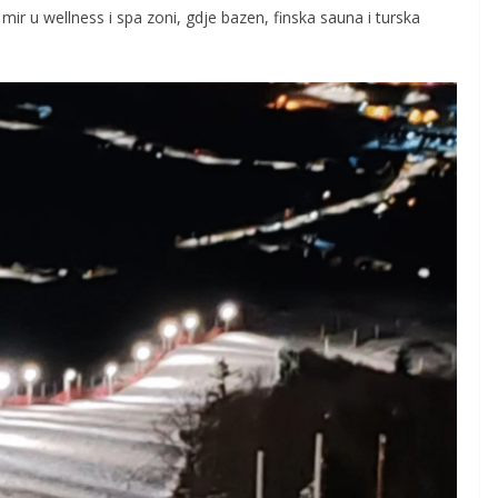
mir u wellness i spa zoni, gdje bazen, finska sauna i turska