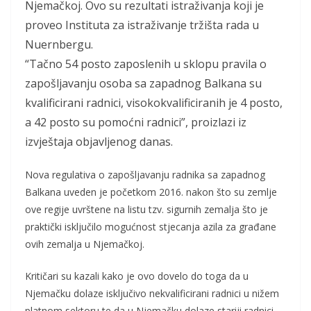
Njemačkoj. Ovo su rezultati istraživanja koji je
proveo Instituta za istraživanje tržišta rada u
Nuernbergu.
“Tačno 54 posto zaposlenih u sklopu pravila o
zapošljavanju osoba sa zapadnog Balkana su
kvalificirani radnici, visokokvalificiranih je 4 posto,
a 42 posto su pomoćni radnici”, proizlazi iz
izvještaja objavljenog danas.
Nova regulativa o zapošljavanju radnika sa zapadnog
Balkana uveden je početkom 2016. nakon što su zemlje
ove regije uvrštene na listu tzv. sigurnih zemalja što je
praktički isključilo mogućnost stjecanja azila za građane
ovih zemalja u Njemačkoj.
Kritičari su kazali kako je ovo dovelo do toga da u
Njemačku dolaze isključivo nekvalificirani radnici u nižem
platnom sektoru te da u Njemačku dolaze stariji radnici.