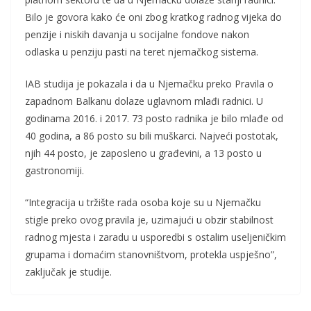
Bilo je govora kako će oni zbog kratkog radnog vijeka do
penzije i niskih davanja u socijalne fondove nakon
odlaska u penziju pasti na teret njemačkog sistema.
IAB studija je pokazala i da u Njemačku preko Pravila o
zapadnom Balkanu dolaze uglavnom mlađi radnici. U
godinama 2016. i 2017. 73 posto radnika je bilo mlađe od
40 godina, a 86 posto su bili muškarci. Najveći postotak,
njih 44 posto, je zaposleno u građevini, a 13 posto u
gastronomiji.
“Integracija u tržište rada osoba koje su u Njemačku
stigle preko ovog pravila je, uzimajući u obzir stabilnost
radnog mjesta i zaradu u usporedbi s ostalim useljeničkim
grupama i domaćim stanovništvom, protekla uspješno”,
zaključak je studije.