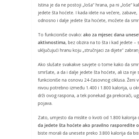
Istina je da ne postoji „loša” hrana, pa ni „loše” 
jedete šta hoćete. I kada idete na večere, zabave,
odnosno i dalje jedete šta hoćete, možete da smr
To funkcioniše ovako:
ako za mjesec dana uneset
aktivnostima
, bez obzira na to šta i kad jedete –
uključujući hranu koju „stručnjaci za dijete” zabran
Ako slušate svakakve savjete o tome kako da smrš
smršate, a da i dalje jedete šta hoćete, ali iza nje 
funkcioniše na osnovu 24-časovnog ciklusa. Ženi 
nivou potrebno između 1.400 i 1.800 kalorija, u ok
drži ovog raspona, a tek ponekad ga prekorači, ug
pojava.
Zato, umjesto da mislite o kvoti od 1.800 kalorija
da jedete šta hoćete ako pravilno rasporedite o
biste morali da unesete preko 3.800 kalorija da bi