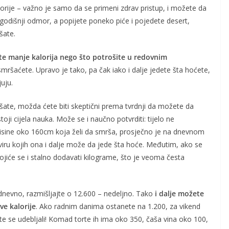
kalorije – važno je samo da se primeni zdrav pristup, i možete da
 godišnji odmor, a popijete poneko piće i pojedete desert,
šate.
e manje kalorija nego što potrošite u redovnim
 smršaćete. Upravo je tako, pa čak iako i dalje jedete šta hoćete,
juju.
ate, možda ćete biti skeptični prema tvrdnji da možete da
stoji cijela nauka. Može se i naučno potvrditi: tijelo ne
visine oko 160cm koja želi da smrša, prosječno je na dnevnom
viru kojih ona i dalje može da jede šta hoće. Međutim, ako se
ojiće se i stalno dodavati kilograme, što je veoma česta
 dnevno, razmišljajte o 12.600 – nedeljno. Tako
i dalje možete
ve kalorije
. Ako radnim danima ostanete na 1.200, za vikend
ste se udebljali! Komad torte ih ima oko 350, čaša vina oko 100,