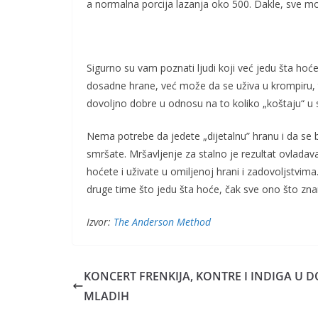
a normalna porcija lazanja oko 500. Dakle, sve mož
Sigurno su vam poznati ljudi koji već jedu šta hoće
dosadne hrane, već može da se uživa u krompiru, t
dovoljno dobre u odnosu na to koliko „koštaju“ u s
Nema potrebe da jedete „dijetalnu” hranu i da se 
smršate. Mršavljenje za stalno je rezultat ovladav
hoćete i uživate u omiljenoj hrani i zadovoljstvim
druge time što jedu šta hoće, čak sve ono što zn
Izvor:
The Anderson Method
KONCERT FRENKIJA, KONTRE I INDIGA U 
MLADIH