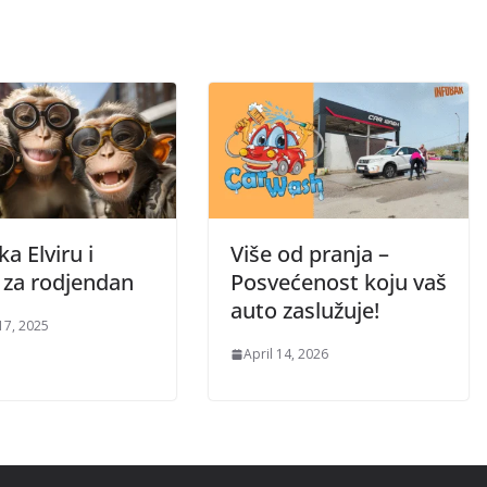
ka Elviru i
Više od pranja –
 za rodjendan
Posvećenost koju vaš
auto zaslužuje!
17, 2025
April 14, 2026