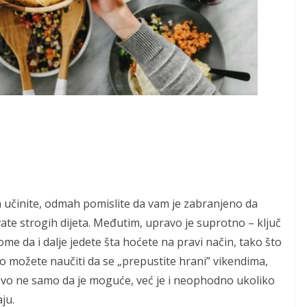
da učinite, odmah pomislite da vam je zabranjeno da
vate strogih dijeta. Međutim, upravo je suprotno – ključ
me da i dalje jedete šta hoćete na pravi način, tako što
ko možete naučiti da se „prepustite hrani” vikendima,
 Ovo ne samo da je moguće, već je i neophodno ukoliko
ju.