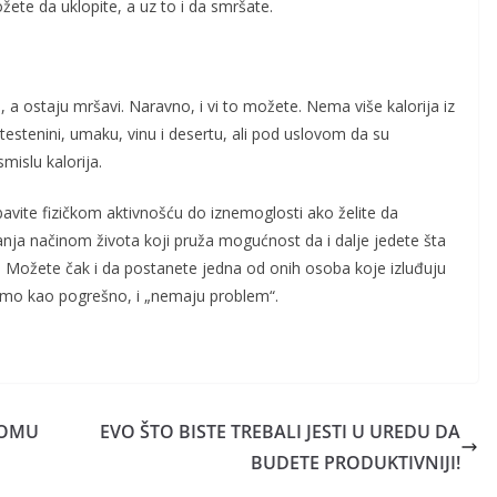
ete da uklopite, a uz to i da smršate.
, a ostaju mršavi. Naravno, i vi to možete. Nema više kalorija iz
estenini, umaku, vinu i desertu, ali pod uslovom da su
mislu kalorija.
bavite fizičkom aktivnošću do iznemoglosti ako želite da
anja načinom života koji pruža mogućnost da i dalje jedete šta
a. Možete čak i da postanete jedna od onih osoba koje izluđuju
amo kao pogrešno, i „nemaju problem“.
DOMU
EVO ŠTO BISTE TREBALI JESTI U UREDU DA
BUDETE PRODUKTIVNIJI!