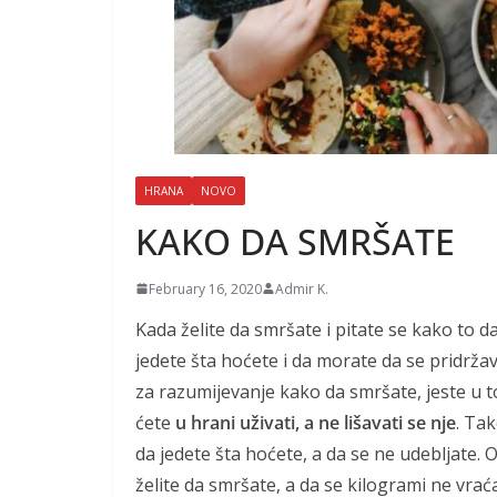
HRANA
NOVO
KAKO DA SMRŠATE
February 16, 2020
Admir K.
Kada želite da smršate i pitate se kako to 
jedete šta hoćete i da morate da se pridrža
za razumijevanje kako da smršate, jeste u to
ćete
u hrani uživati, a ne lišavati se nje
. Ta
da jedete šta hoćete, a da se ne udebljate.
želite da smršate, a da se kilogrami ne vraća