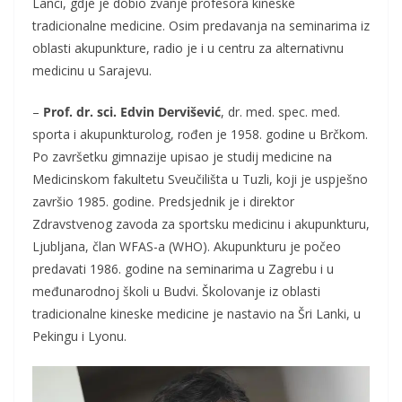
Lanci, gdje je dobio zvanje profesora kineske
tradicionalne medicine. Osim predavanja na seminarima iz
oblasti akupunkture, radio je i u centru za alternativnu
medicinu u Sarajevu.
–
Prof. dr. sci. Edvin Dervišević
, dr. med. spec. med.
sporta i akupunkturolog, rođen je 1958. godine u Brčkom.
Po završetku gimnazije upisao je studij medicine na
Medicinskom fakultetu Sveučilišta u Tuzli, koji je uspješno
završio 1985. godine. Predsjednik je i direktor
Zdravstvenog zavoda za sportsku medicinu i akupunkturu,
Ljubljana, član WFAS-a (WHO). Akupunkturu je počeo
predavati 1986. godine na seminarima u Zagrebu i u
međunarodnoj školi u Budvi. Školovanje iz oblasti
tradicionalne kineske medicine je nastavio na Šri Lanki, u
Pekingu i Lyonu.