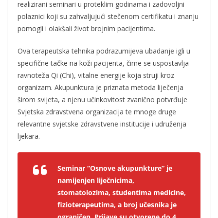
realizirani seminari u proteklim godinama i zadovoljni
polaznici koji su zahvaljujući stečenom certifikatu i znanju
pomogli i olakšali život brojnim pacijentima.
Ova terapeutska tehnika podrazumijeva ubadanje igli u
specifične tačke na koži pacijenta, čime se uspostavlja
ravnoteža Qi (Chi), vitalne energije koja struji kroz
organizam. Akupunktura je priznata metoda liječenja
širom svijeta, a njenu učinkovitost zvanično potvrđuje
Svjetska zdravstvena organizacija te mnoge druge
relevantne svjetske zdravstvene institucije i udruženja
ljekara.
Seminar “Osnove akupunkture” je
namijenjen liječnicima,
stomatolozima, studentima medicine,
fizioterapeutima, a broj učesnika je
ograničen.
Prijave su otvorene do 4.