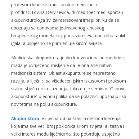
profesora kineske tradicionalne medicine te
prof.dr.sci.Edvina Derviševića, dr.med.spec.med. sporta i
akupunkturologa svi zainteresovani imaju priliku da se
upoznaju sa osnovama jedinstvenog kineskog
terapeutskog modela koji podrazumijeva upotrebu tankih
igala, a uspješno se primjenjuje širom svijeta.
Medicinska akupunktura je dio konvencionalne medicine,
mada je uvriježeno mišljenje da je ona alternativni
medicinski sistem. Oblast akupunture se neprestano
razvija, a liječnici sa višedecenijskim iskustvom i praksom
stalno stječu nova saznanja, tako da je seminar “Osnove
akupunkture” ujedno i prilika da se polaznici upoznaju i sa
novitetima na polju akupunkture.
Akupunktura
je i jedna od najstarijih metoda liječenja
koja ima sve veći broj poklonika širom svijeta, a izaziva i
veliki interes među liječnicima, što potvrđuju uspješno