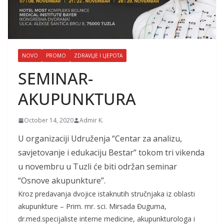
NOVO
PROMO
ZDRAVLJE I LJEPOTA
SEMINAR-
AKUPUNKTURA
October 14, 2020
Admir K.
U organizaciji Udruženja “Centar za analizu,
savjetovanje i edukaciju Bestar” tokom tri vikenda
u novembru u Tuzli će biti održan seminar
“Osnove akupunkture”.
Kroz predavanja dvojice istaknutih stručnjaka iz oblasti
akupunkture – Prim. mr. sci. Mirsada Đuguma,
dr.med.specijaliste interne medicine, akupunkturologa i