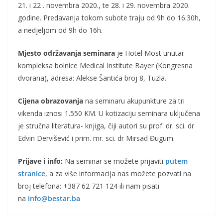
21. i 22 . novembra 2020., te 28. i 29. novembra 2020.
godine. Predavanja tokom subote traju od 9h do 16.30h,
a nedjeljom od 9h do 16h.
Mjesto održavanja seminara
je Hotel Most unutar
kompleksa bolnice Medical Institute Bayer (Kongresna
dvorana), adresa: Alekse Šantića broj 8, Tuzla.
Cijena obrazovanja
na seminaru akupunkture za tri
vikenda iznosi 1.550 KM. U kotizaciju seminara uključena
je stručna literatura- knjiga, čiji autori su prof. dr. sci. dr
Edvin Dervišević i prim. mr. sci. dr Mirsad Đugum.
Prijave i info:
Na seminar se možete prijaviti
putem
stranice
, a za više informacija nas možete pozvati na
broj telefona: +387 62 721 124 ili nam pisati
na
info@bestar.ba