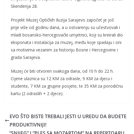
Skenderija 28.
Projekt Muzej Optičkih Iluzija Sarajevo započet je još
prije više od godinu dana, a u ostvarenju su učestvovali i
mladi bosansko-hercegovački umjetnici, koji su kreirali dio
eksponata i instalacija za muzej, među koje spadaju i oni
sa motivima vezanim za historiju Bosne i Hercegovine i
grada Sarajeva.
Muzej će biti otvoren svakoga dana, od 10 h do 22 h.
Cijene ulaznica su 12 KM za odrasle, 9 KM za djecu i
studente, 7 KM za grupne posjete, te 35 KM za porodičnu
kartu (2 odraslih + 2 djece).
EVO ŠTO BISTE TREBALI JESTI U UREDU DA BUDETE
PRODUKTIVNIJI!
“SNIJEG” I “PLES SA MOZARTOM” NA REPERTOARU