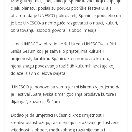
Mnogi umjetnici, ljudi, kako je Spahić kazao, koji okupljaju
cijelu planetu, poslali su poruku podrške festivalu, a s
obzirom da je UNESCO pokrovitelj, Spahić je podsjetio da
je bez UNESCO-a nemoguće razgovarati o nauci, kulturi,
obrazovanju, slobodi govora i slobodi medija.
Uime UNESCO-a obratio se šef Ureda UNESCO-a u BiH
Siniša Šešum koji je zahvalio prijateljima kulture i
umjetnosti, Ibrahimu Spahiću koji promovira kulturu,
njenu snagu povezivanja različitih kulturnih izražaja koji
dolaze iz svih dijelova svijeta.
“UNESCO je ponovo sa vama jer mi iskreno vjerujemo da
je Festival „Sarajevska zima“ godišnja proslava kulture i
dijaloga”, kazao je Šešum.
Dodao je da umjetnici i učesnici kroz umjetnost i
kreativnost istražuju, razmjenjuju i izražavaju jedinstvene
vrijednosti slobode, međusobnog razumijevanja i