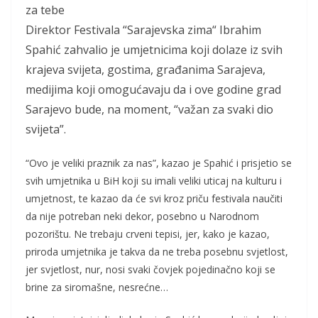
za tebe
Direktor Festivala “Sarajevska zima“ Ibrahim
Spahić zahvalio je umjetnicima koji dolaze iz svih
krajeva svijeta, gostima, građanima Sarajeva,
medijima koji omogućavaju da i ove godine grad
Sarajevo bude, na moment, “važan za svaki dio
svijeta”.
“Ovo je veliki praznik za nas”, kazao je Spahić i prisjetio se
svih umjetnika u BiH koji su imali veliki uticaj na kulturu i
umjetnost, te kazao da će svi kroz priču festivala naučiti
da nije potreban neki dekor, posebno u Narodnom
pozorištu. Ne trebaju crveni tepisi, jer, kako je kazao,
priroda umjetnika je takva da ne treba posebnu svjetlost,
jer svjetlost, nur, nosi svaki čovjek pojedinačno koji se
brine za siromašne, nesrećne…