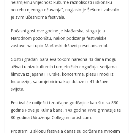
neizmjernu vrijednost kulturne raznolikosti i iskonsku
potrebu njenoga očuvanja”, naglasio je Šešum i zahvalio
je svim učesnicima festivala.
Počasni gost ove godine je Mađarska, stoga je u
Narodnom pozorištu, nakon podizanja festivalske
zastave nastupio Mađarski državni plesni ansambl.
Gosti i građani Sarajeva tokom naredna 43 dana mogu
uživati u nizu kulturnih i umjetničkih događaja, serijama
filmova iz Japana i Turske, koncertima, plesu i modi iz
Indonezije, sa umjetnicima koji dolaze iz 41 države
svijeta.
Festival će obilježiti i značajne godišnjice kao što su 830
godina Povelje Kulina bana, 140 godina Prve gimnazije te
80 godina Udruženja Collegium artisticum.
Programi u sklopu festivala danas su održani na mnogim