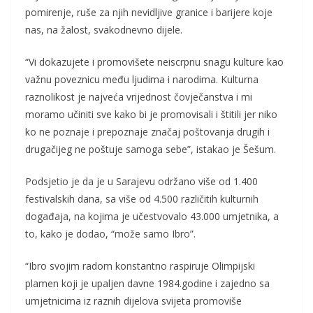
pomirenje, ruše za njih nevidljive granice i barijere koje
nas, na žalost, svakodnevno dijele.
“Vi dokazujete i promovišete neiscrpnu snagu kulture kao
važnu poveznicu među ljudima i narodima. Kulturna
raznolikost je najveća vrijednost čovječanstva i mi
moramo učiniti sve kako bi je promovisali i štitili jer niko
ko ne poznaje i prepoznaje značaj poštovanja drugih i
drugačijeg ne poštuje samoga sebe”, istakao je Šešum.
Podsjetio je da je u Sarajevu održano više od 1.400
festivalskih dana, sa više od 4.500 različitih kulturnih
događaja, na kojima je učestvovalo 43.000 umjetnika, a
to, kako je dodao, “može samo Ibro”.
“Ibro svojim radom konstantno raspiruje Olimpijski
plamen koji je upaljen davne 1984.godine i zajedno sa
umjetnicima iz raznih dijelova svijeta promoviše