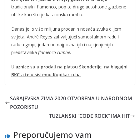
tradicionalni flamenco, pop te druge autohtone glazbene
oblike kao što je katalonska rumba.
Danas je, s više milijuna prodanih nosača zvuka diljem
svijeta, André Reyes zahvaljujući samostalnom radu i
radu u grupi, jedan od najpoznatijih i najcjenjenijih
predstavnika
flamenco rumbe
.
Ulaznice su u prodaji na platou Skenderije, na blagajni
BKC-a te u sistemu Kupikartu.ba
SARAJEVSKA ZIMA 2020 OTVORENA U NARODNOM
POZORISTU
TUZLANSKI “CODE ROCK” IMA HIT
Preporučujemo vam