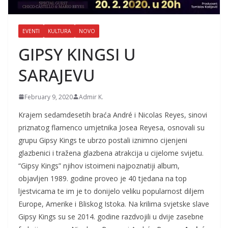
EVENTI
KULTURA
NOVO
GIPSY KINGSI U
SARAJEVU
February 9, 2020
Admir K.
Krajem sedamdesetih braća André i Nicolas Reyes, sinovi
priznatog flamenco umjetnika Josea Reyesa, osnovali su
grupu Gipsy Kings te ubrzo postali iznimno cijenjeni
glazbenici i tražena glazbena atrakcija u cijelome svijetu.
“Gipsy Kings” njihov istoimeni najpoznatiji album,
objavljen 1989. godine proveo je 40 tjedana na top
ljestvicama te im je to donijelo veliku popularnost diljem
Europe, Amerike i Bliskog Istoka. Na krilima svjetske slave
Gipsy Kings su se 2014. godine razdvojili u dvije zasebne