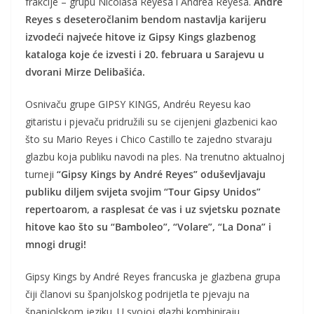
frakcije – grupu Nicolasa Reyesa i Andréa Reyesa.
André
Reyes s deseteročlanim bendom nastavlja karijeru
izvodeći najveće hitove iz Gipsy Kings glazbenog
kataloga koje će izvesti i 20. februara u Sarajevu u
dvorani Mirze Delibašića.
Osnivaču grupe GIPSY KINGS, Andréu Reyesu kao
gitaristu i pjevaču pridružili su se cijenjeni glazbenici kao
što su Mario Reyes i Chico Castillo te zajedno stvaraju
glazbu koja publiku navodi na ples. Na trenutno aktualnoj
turneji
“Gipsy Kings by André Reyes” oduševljavaju
publiku diljem svijeta svojim “Tour Gipsy Unidos”
repertoarom, a rasplesat će vas i uz svjetsku poznate
hitove kao što su “Bamboleo”, “Volare”, “La Dona” i
mnogi drugi!
Gipsy Kings by André Reyes francuska je glazbena grupa
čiji članovi su španjolskog podrijetla te pjevaju na
španjolskom jeziku. U svojoj glazbi kombiniraju