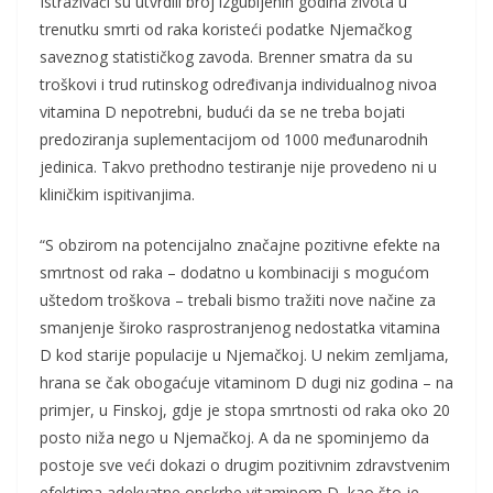
Istraživači su utvrdili broj izgubljenih godina života u
trenutku smrti od raka koristeći podatke Njemačkog
saveznog statističkog zavoda. Brenner smatra da su
troškovi i trud rutinskog određivanja individualnog nivoa
vitamina D nepotrebni, budući da se ne treba bojati
predoziranja suplementacijom od 1000 međunarodnih
jedinica. Takvo prethodno testiranje nije provedeno ni u
kliničkim ispitivanjima.
“S obzirom na potencijalno značajne pozitivne efekte na
smrtnost od raka – dodatno u kombinaciji s mogućom
uštedom troškova – trebali bismo tražiti nove načine za
smanjenje široko rasprostranjenog nedostatka vitamina
D kod starije populacije u Njemačkoj. U nekim zemljama,
hrana se čak obogaćuje vitaminom D dugi niz godina – na
primjer, u Finskoj, gdje je stopa smrtnosti od raka oko 20
posto niža nego u Njemačkoj. A da ne spominjemo da
postoje sve veći dokazi o drugim pozitivnim zdravstvenim
efektima adekvatne opskrbe vitaminom D, kao što je