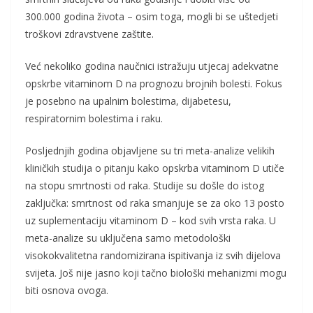
300.000 godina života – osim toga, mogli bi se uštedjeti
troškovi zdravstvene zaštite.
Već nekoliko godina naučnici istražuju utjecaj adekvatne
opskrbe vitaminom D na prognozu brojnih bolesti. Fokus
je posebno na upalnim bolestima, dijabetesu,
respiratornim bolestima i raku.
Posljednjih godina objavljene su tri meta-analize velikih
kliničkih studija o pitanju kako opskrba vitaminom D utiče
na stopu smrtnosti od raka. Studije su došle do istog
zaključka: smrtnost od raka smanjuje se za oko 13 posto
uz suplementaciju vitaminom D – kod svih vrsta raka. U
meta-analize su uključena samo metodološki
visokokvalitetna randomizirana ispitivanja iz svih dijelova
svijeta. Još nije jasno koji tačno biološki mehanizmi mogu
biti osnova ovoga.