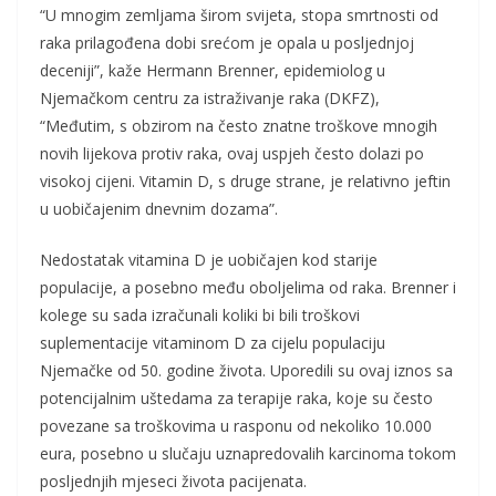
“U mnogim zemljama širom svijeta, stopa smrtnosti od
raka prilagođena dobi srećom je opala u posljednjoj
deceniji”, kaže Hermann Brenner, epidemiolog u
Njemačkom centru za istraživanje raka (DKFZ),
“Međutim, s obzirom na često znatne troškove mnogih
novih lijekova protiv raka, ovaj uspjeh često dolazi po
visokoj cijeni. Vitamin D, s druge strane, je relativno jeftin
u uobičajenim dnevnim dozama”.
Nedostatak vitamina D je uobičajen kod starije
populacije, a posebno među oboljelima od raka. Brenner i
kolege su sada izračunali koliki bi bili troškovi
suplementacije vitaminom D za cijelu populaciju
Njemačke od 50. godine života. Uporedili su ovaj iznos sa
potencijalnim uštedama za terapije raka, koje su često
povezane sa troškovima u rasponu od nekoliko 10.000
eura, posebno u slučaju uznapredovalih karcinoma tokom
posljednjih mjeseci života pacijenata.