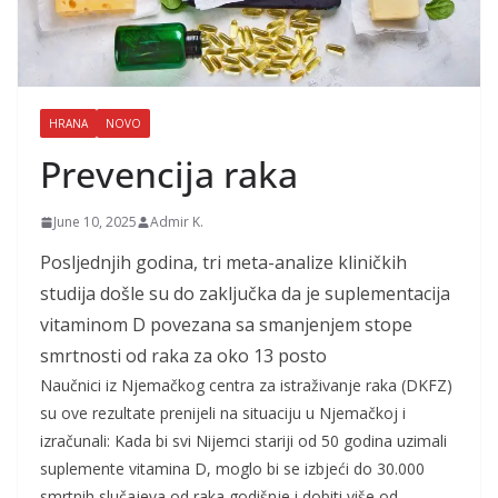
HRANA
NOVO
Prevencija raka
June 10, 2025
Admir K.
Posljednjih godina, tri meta-analize kliničkih
studija došle su do zaključka da je suplementacija
vitaminom D povezana sa smanjenjem stope
smrtnosti od raka za oko 13 posto
Naučnici iz Njemačkog centra za istraživanje raka (DKFZ)
su ove rezultate prenijeli na situaciju u Njemačkoj i
izračunali: Kada bi svi Nijemci stariji od 50 godina uzimali
suplemente vitamina D, moglo bi se izbjeći do 30.000
smrtnih slučajeva od raka godišnje i dobiti više od