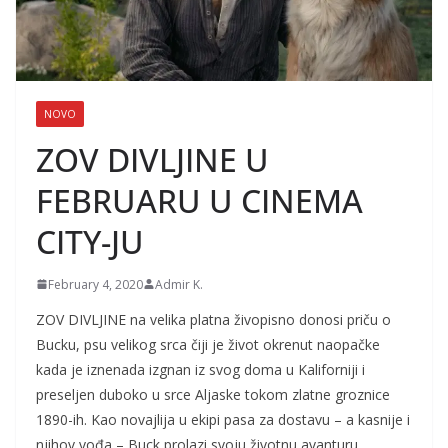
NOVO
ZOV DIVLJINE U
FEBRUARU U CINEMA
CITY-JU
February 4, 2020
Admir K.
ZOV DIVLJINE na velika platna živopisno donosi priču o
Bucku, psu velikog srca čiji je život okrenut naopačke
kada je iznenada izgnan iz svog doma u Kaliforniji i
preseljen duboko u srce Aljaske tokom zlatne groznice
1890-ih. Kao novajlija u ekipi pasa za dostavu – a kasnije i
njihov vođa – Buck prolazi svoju životnu avanturu,