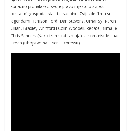
konačno pronalazeći svoje pravo mjesto u svijetu i
postajući gospodar vlastite sudbine. Zvijezde filma su
legendarni Harrison Ford, Dan Stevens, Omar Sy, Karen
Gillan, Bradley Whitford i Colin Woodell. Redatelj filma je
Chris Sanders (Kako izdresirati zmaja), a scenarist Michael
Green (Ubojstvo na Orient Expressu)…