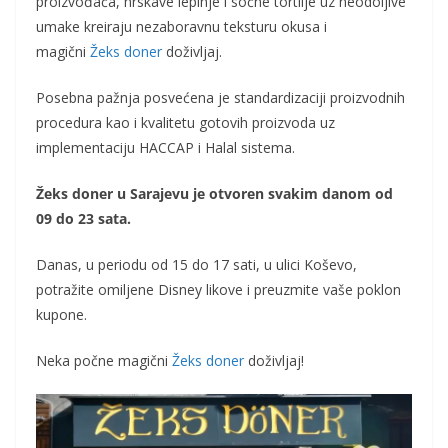
proizvođača, hrskave lepinje i sočne tortilje uz neodoljive
umake kreiraju nezaboravnu teksturu okusa i
magični
Žeks doner
doživljaj.
Posebna pažnja posvećena je standardizaciji proizvodnih
procedura kao i kvalitetu gotovih proizvoda uz
implementaciju HACCAP i Halal sistema.
Žeks doner u Sarajevu je otvoren svakim danom od
09 do 23 sata.
Danas, u periodu od 15 do 17 sati, u ulici Koševo,
potražite omiljene Disney likove i preuzmite vaše poklon
kupone.
Neka počne magični
Žeks doner
doživljaj!