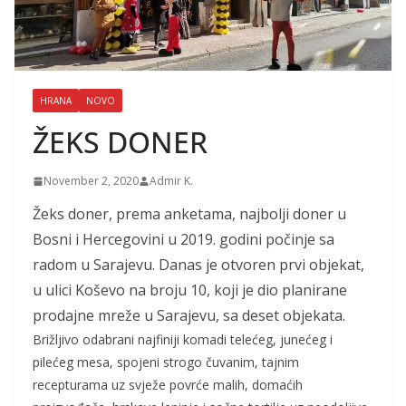
HRANA
NOVO
ŽEKS DONER
November 2, 2020
Admir K.
Žeks doner, prema anketama, najbolji doner u
Bosni i Hercegovini u 2019. godini počinje sa
radom u Sarajevu. Danas je otvoren prvi objekat,
u ulici Koševo na broju 10, koji je dio planirane
prodajne mreže u Sarajevu, sa deset objekata.
Brižljivo odabrani najfiniji komadi telećeg, junećeg i
pilećeg mesa, spojeni strogo čuvanim, tajnim
recepturama uz svježe povrće malih, domaćih