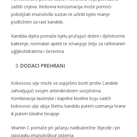
zaštiti crijeva. Redovna konzumacija može pomoći
poboljšati imunološki sustav te učiniti tijelo manje
podložnim za rast kandide.
Kandida dijeta pomaže tijelu pružajući dobre i djelotvorne
bakterije, normalan apetit te smanjuje želju za rafiniranim
ugljikohidratima i šećerima.
DODACI PREHRANI
Kokosovo ulje može se uspješno boriti protiv Candide
zahvaljujući svojim antimikrobnim svojstvima.
Kombinacija laurinske i kaprilne kiseline koju sadrži
kokosovo ulje ubija štetnu kandidu putem uzimanja hrane
ili putem lokalne terapije.
Vitamin C pomaže pri jačanju nadbubrežne žlijezde i pri
oporavku imunološkog sistema.