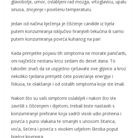
glavobolje, umor, oslabljeni rad mozga, vrtoglavicu, upalu
sinusa, znojenje i povišenu temperaturu.
Jedan od načina liječenja je čišćenje candide iz tijela
putem konzumiranja isključivo hranjivih tekućina ili samo
putem konzumiranja povrća kuhanog na pari
Kada primjetite pojavu tih simptoma ne morate paničariti,
oni najčešće nestanu kroz sedam do deset dana. To
također znači da se uspješno rješavate ove gljivice a kroz
nekoliko tjedana primjetit ćete povećanje energije i
fokusa, te olakšanje i od ostalih simptoma koje ste imali.
Nakon što su vaši simptomi oslabljeli i nakon što ste
završili s čišćenjem i dijetom, trebali biste nastaviti s
konzumiranje prehrane koja sadrži visok udio proteina i
povrća s puno vlakana te smanjiti s unosom žitarica,
voća, šećera i povrća s visokim udjelom škroba poput
bijelog krumpira.