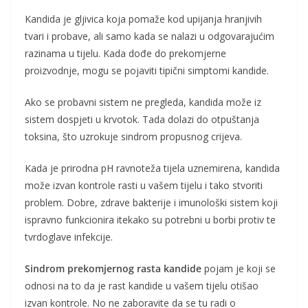
Kandida je gljivica koja pomaže kod upijanja hranjivih
tvari i probave, ali samo kada se nalazi u odgovarajućim
razinama u tijelu. Kada dođe do prekomjerne
proizvodnje, mogu se pojaviti tipični simptomi kandide.
Ako se probavni sistem ne pregleda, kandida može iz
sistem dospjeti u krvotok. Tada dolazi do otpuštanja
toksina, što uzrokuje sindrom propusnog crijeva.
Kada je prirodna pH ravnoteža tijela uznemirena, kandida
može izvan kontrole rasti u vašem tijelu i tako stvoriti
problem. Dobre, zdrave bakterije i imunološki sistem koji
ispravno funkcionira itekako su potrebni u borbi protiv te
tvrdoglave infekcije.
Sindrom prekomjernog rasta kandide
pojam je koji se
odnosi na to da je rast kandide u vašem tijelu otišao
izvan kontrole. No ne zaboravite da se tu radi o