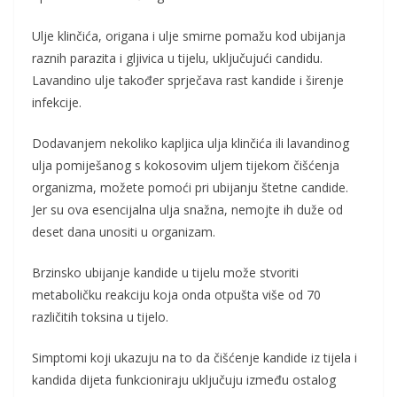
Ulje klinčića, origana i ulje smirne pomažu kod ubijanja
raznih parazita i gljivica u tijelu, uključujući candidu.
Lavandino ulje također sprječava rast kandide i širenje
infekcije.
Dodavanjem nekoliko kapljica ulja klinčića ili lavandinog
ulja pomiješanog s kokosovim uljem tijekom čišćenja
organizma, možete pomoći pri ubijanju štetne candide.
Jer su ova esencijalna ulja snažna, nemojte ih duže od
deset dana unositi u organizam.
Brzinsko ubijanje kandide u tijelu može stvoriti
metaboličku reakciju koja onda otpušta više od 70
različitih toksina u tijelo.
Simptomi koji ukazuju na to da čišćenje kandide iz tijela i
kandida dijeta funkcioniraju uključuju između ostalog