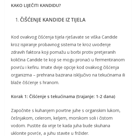
KAKO LIJEČITI KANDIDU?
ČIŠĆENJE KANDIDE IZ TIJELA
Kod ovakvog čišćenja tijela rješavate se viška Candide
kroz ispiranje probavnog sistema te kroz uvođenje
zdravih faktora koji pomažu u borbi protiv pretjeranih
količina Candide te koji se mogu pronaći u fermentiranom
povrću i kefiru. Imate dvije opcije kod ovakvog čišćenja
organizma – prehrana bazirana isključivo na tekućinama ili
blaže čišćenje s hranom.
Korak 1: Čišćenje s tekućinama (trajanje: 1-2 dana)
Započnite s kuhanjem povrtne juhe s organskim lukom,
češnjakom, celerom, keljem, morskom soli i čistom
vodom. Pustite da vrije te kada juha bude skuhana
uklonite povrće, a juhu stavite u frižider.