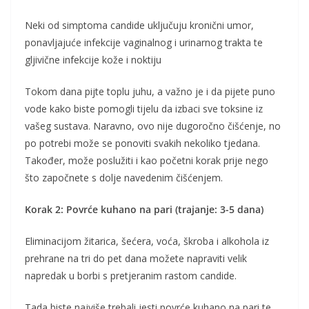
Neki od simptoma candide uključuju kronični umor,
ponavljajuće infekcije vaginalnog i urinarnog trakta te
gljivične infekcije kože i noktiju
Tokom dana pijte toplu juhu, a važno je i da pijete puno
vode kako biste pomogli tijelu da izbaci sve toksine iz
vašeg sustava. Naravno, ovo nije dugoročno čišćenje, no
po potrebi može se ponoviti svakih nekoliko tjedana.
Također, može poslužiti i kao početni korak prije nego
što započnete s dolje navedenim čišćenjem.
Korak 2: Povrće kuhano na pari (trajanje: 3-5 dana)
Eliminacijom žitarica, šećera, voća, škroba i alkohola iz
prehrane na tri do pet dana možete napraviti velik
napredak u borbi s pretjeranim rastom candide.
Tada biste najviše trebali jesti povrće kuhano na pari te