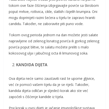
tokom ove faze čišćenja izbjegavajte povrće sa škrobom
poput mrkve, rotkvica, cikle, slatkih i bijelih krumpira. Oni
mogu doprinijeti razini šećera u tijelu te zapravo hraniti
candidu. Također, ne zaboravite piti puno vode.
Tokom ovog perioda jednom na dan možete jesti salate
napravljene od zelenog lisnatog povrća ili gorkog zelenog
povrća poput blitve, te salatu možete preliti s malo
kokosovog ulja i jabučnog octa ili limunovog soka.
KANDIDA DIJETA
Ova dijeta neće samo zaustaviti rast te uporne gljivice,
već će pomoći vašem tijelu da je se riješi. Također,
kandida dijeta odličan je sljedeći korak ako ste već
započeli s čišćenje kandide iz tijela.
Prvi korak u ovoj dijeti je jačanje imunološkog sustava