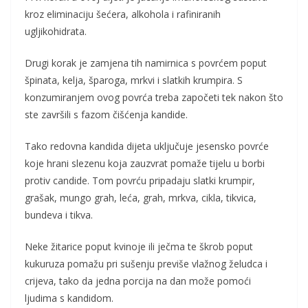
kroz eliminaciju šećera, alkohola i rafiniranih
ugljikohidrata.
Drugi korak je zamjena tih namirnica s povrćem poput
špinata, kelja, šparoga, mrkvi i slatkih krumpira. S
konzumiranjem ovog povrća treba započeti tek nakon što
ste završili s fazom čišćenja kandide.
Tako redovna kandida dijeta uključuje jesensko povrće
koje hrani slezenu koja zauzvrat pomaže tijelu u borbi
protiv candide. Tom povrću pripadaju slatki krumpir,
grašak, mungo grah, leća, grah, mrkva, cikla, tikvica,
bundeva i tikva.
Neke žitarice poput kvinoje ili ječma te škrob poput
kukuruza pomažu pri sušenju previše vlažnog želudca i
crijeva, tako da jedna porcija na dan može pomoći
ljudima s kandidom.