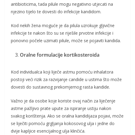
antibioticima, tada pilule mogu negativno utjecati na
njezino tijelo te dovesti do infekcije kandidom.
Kod nekih žena moguće je da pilula uzrokuje gljivične
infekcije te nakon što su se riješile prvotne infekcije i
ponovno počele uzimati pilule, može se pojaviti kandida.
Oralne formulacije kortikosteroida
Kod individualca koji liječe astmu pomoću inhalatora
postoji veći rizik za razvijanje candide u ustima što može
dovesti do sustavnog prekomjernog rasta kandide.
Važno je da osobe koje koriste ovaj način za liječenje
astme pažljivo prate upute za ispiranje ustiju nakon
svakog korištenja. Ako se oralna kandidijaza pojavi, može
se liječiti pomoću grgljanja kokosovog ulja i jedne do
dvije kapljice esencijalnog ulja klinčića.