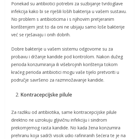
Ponekad su antibiotici potrebni za suzbijanje tvrdoglave
infekcija kako bi se riješili loših bakterija u vašem sustavu.
No problem s antibioticima i s njihovim pretjeranim
korištenjem jest to da oni ne ubijaju samo loše bakterije
već se rješavaju i onih dobrih.
Dobre bakterije u vašem sistemu odgovorne su za
probavu i držanje kandide pod kontrolom. Nakon dužeg
perioda konzumiranja ili višebrojnih korištenja tokom
kraćeg perioda antibiotici mogu vaše tijelo pretvoriti u
područje savršeno za razmnožavanje kandide.
Kontracepcijske pilule
Za razliku od antibiotika, same kontracepcijske pilule
direktno ne uzrokuju gljivičnu infekciju i sindrom
prekomjernog rasta kandide. No kada žena konzumira
prehranu koja sadrži visok udio rafiniranih šećera te je na