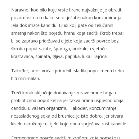
Naravno, kod bilo koje vrste hrane najvažnije je obratiti
pozornost na to kako se osjećate nakon konzumiranja
jela dok imate kandidu. Ljudi koji pate od želučanih
smetnji nakon što pojedu hranu koja sadrži škrob trebali
bi se zapravo pridržavati dijete koja sadrži povrće bez
škroba poput salate, šparoga, brokule, cvjetače,
krastavaca, špinata, gljiva, paprika, luka i rajčica.
Također, unos voća i prirodnih sladila poput meda treba
biti minimalan.
Treći korak uključuje dodavanje zdrave hrane bogate
probioticima poput kefira jer takva hrana uspješno ubija
candidu u vašem organizmu. Također, konzumiranje
nezaslađenog soka od brusnice je isto dobro, jer stvara
kiselo okruženje u tijelo koje onda sprječava rast kandide.
Fermentirano povrće sadrži mikrofloru koja pomaže u