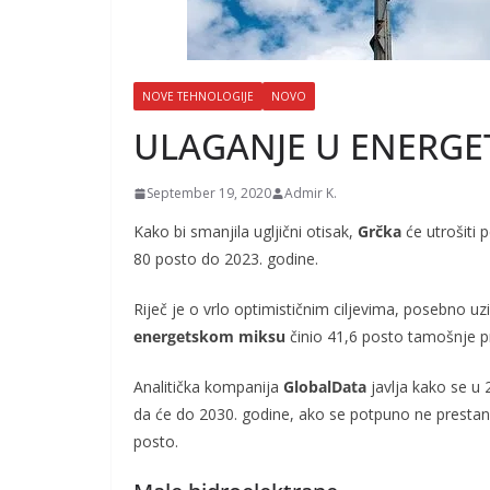
NOVE TEHNOLOGIJE
NOVO
ULAGANJE U ENERGE
September 19, 2020
Admir K.
Kako bi smanjila ugljični otisak,
Grčka
će utrošiti 
80 posto do 2023. godine.
Riječ je o vrlo optimističnim ciljevima, posebno uz
energetskom miksu
činio 41,6 posto tamošnje p
Analitička kompanija
GlobalData
javlja kako se u 
da će do 2030. godine, ako se potpuno ne prestane
posto.