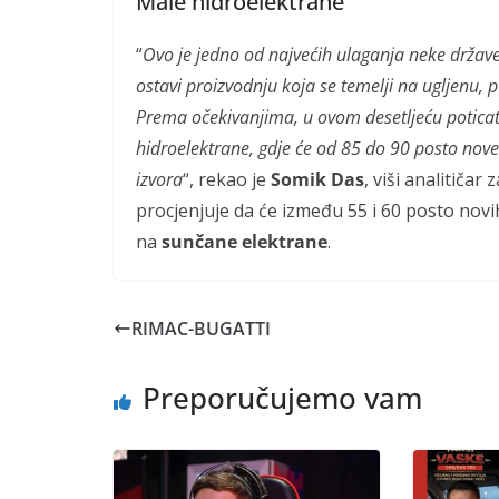
Male hidroelektrane
“
Ovo je jedno od najvećih ulaganja neke države
ostavi proizvodnju koja se temelji na ugljenu,
Prema očekivanjima, u ovom desetljeću poticat ć
hidroelektrane, gdje će od 85 do 90 posto nove
izvora
“, rekao je
Somik Das
, viši analitiča
procjenjuje da će između 55 i 60 posto novi
na
sunčane elektrane
.
RIMAC-BUGATTI
Preporučujemo vam