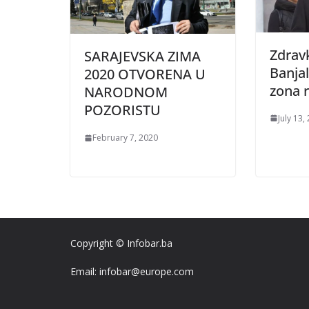
Zdravk
SARAJEVSKA ZIMA
Banjal
2020 OTVORENA U
zona 
NARODNOM
POZORISTU
July 13,
February 7, 2020
Copyright © Infobar.ba
Email: infobar@europe.com