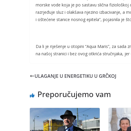
morske vode koja je po sastavu slična fiziološkoj 
razrjeđuje sluz i olakšava njezino izbacivanje, a mo
i oštećene stanice nosnog epitela”, pojasnila je š
Da li je riješenje u otopini “Aqua Maris”, za sada 
na našoj stranici i bez ovog otkrića stručnjaka, jer 
ULAGANJE U ENERGETIKU U GRČKOJ
Preporučujemo vam