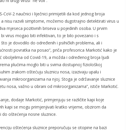
ni drugi virusi “ne voli”.
V-2 naučnici i liječnici primijetili da kod jednog broja
a, a nisu razvili simptome, možemo dugotrajno detektirati virus u
o dva mjeseca pozitivnih briseva u pojedinih osoba. U prvim
i virus mogao biti infektivan, to je bilo povezano i s
što je dovodilo do određenih i psihičkih problema, ali i
ućnosti povratka na posao”, priča profesorica Markotić kako je
 oboljelima od Covid-19, a možda i određenog broja ljudi
 prema plućima moglo biti u svima dostupnoj fiziološkoj
a suhim zrakom oštećuju sluznicu nosa, izazivaju upalu i
avanja mikroorganizama na njoj. Stoga je održavanje sluznice
letu nosa, važno u obrani od mikroorganizama”, ističe Markotić.
nje, dodaje Markotić, primjenjuju se različite kapi koje
ih kapi se mogu primjenjivati kratko vrijeme, obzirom da
 do oštećenja nosne sluznice.
enciju oštećenja sluznice preporučuju se otopine na bazi