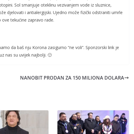
otopini. Sol smanjuje oteklinu vezivanjem vode iz sluznice,
že djelovati i antialergijski. Ujedno može fizički odstraniti umrle
to ove tekućine zapravo rade.
znamo da baš nju Korona zasigurno “ne voli”. Sponzorski link je
uz nas su uvijek najbolji. 🙂
NANOBIT PRODAN ZA 150 MILIONA DOLARA