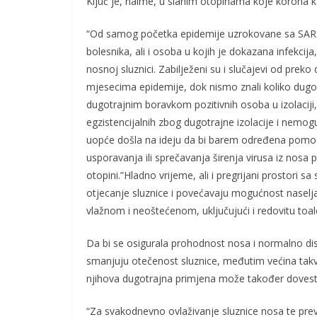
Ključ je, naime, u slanim otopinama koje korona kao 
“Od samog početka epidemije uzrokovane sa SARS-Co
bolesnika, ali i osoba u kojih je dokazana infekcij
nosnoj sluznici. Zabilježeni su i slučajevi od prek
mjesecima epidemije, dok nismo znali koliko dugo b
dugotrajnim boravkom pozitivnih osoba u izolaciji, 
egzistencijalnih zbog dugotrajne izolacije i nemog
uopće došla na ideju da bi barem određena pomoć
usporavanja ili sprečavanja širenja virusa iz nosa
otopini.”Hladno vrijeme, ali i pregrijani prostori s
otjecanje sluznice i povećavaju mogućnost naselj
vlažnom i neoštećenom, uključujući i redovitu toa
Da bi se osigurala prohodnost nosa i normalno disa
smanjuju otečenost sluznice, međutim većina takv
njihova dugotrajna primjena može također dovesti
“Za svakodnevno ovlaživanje sluznice nosa te prev