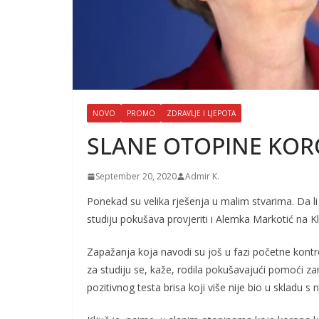
NOVO
PROMO
ZDRAVLJE I LJEPOTA
SLANE OTOPINE KOR
September 20, 2020
Admir K.
Ponekad su velika rješenja u malim stvarima. Da li 
studiju pokušava provjeriti i Alemka Markotić na Kl
Zapažanja koja navodi su još u fazi početne kontrol
za studiju se, kaže, rodila pokušavajući pomoći z
pozitivnog testa brisa koji više nije bio u skladu s