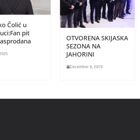
o Čolić u
uci:Fan pit
OTVORENA SKIJASKA
rasprodana
SEZONA NA
JAHORINI
 2025
December 8, 2019