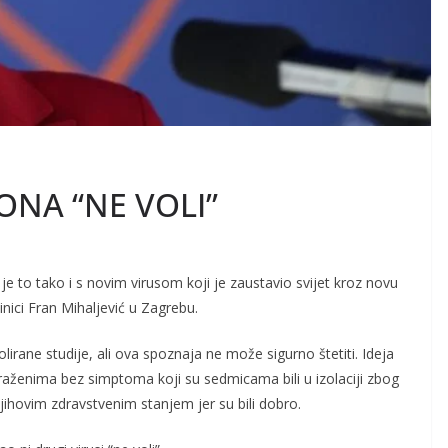
ONA “NE VOLI”
je to tako i s novim virusom koji je zaustavio svijet kroz novu
inici Fran Mihaljević u Zagrebu.
irane studije, ali ova spoznaja ne može sigurno štetiti. Ideja
araženima bez simptoma koji su sedmicama bili u izolaciji zbog
 njihovim zdravstvenim stanjem jer su bili dobro.