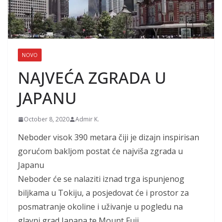
NOVO
NAJVEĆA ZGRADA U
JAPANU
October 8, 2020
Admir K.
Neboder visok 390 metara čiji je dizajn inspirisan
gorućom bakljom postat će najviša zgrada u
Japanu
Neboder će se nalaziti iznad trga ispunjenog
biljkama u Tokiju, a posjedovat će i prostor za
posmatranje okoline i uživanje u pogledu na
glavni grad Japana te Mount Fuji.