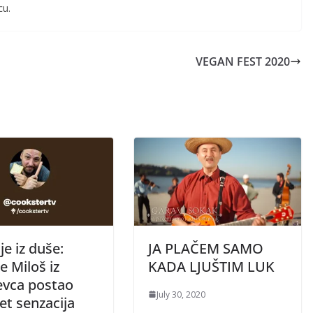
cu.
VEGAN FEST 2020
e iz duše:
JA PLAČEM SAMO
e Miloš iz
KADA LJUŠTIM LUK
evca postao
July 30, 2020
et senzacija