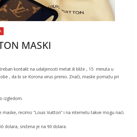
A
TTON MASKI
treban kontakt na udaljenosti metat ili bliže , 15 minuta u
sobe , da bi se Korona virus prenio. Znači, maske pomažu pri
ko izgledom.
ke maske, recimo “Louis Vuitton” i na internetu takve mogu naći.
50 dolara, snižena je na 90 dolara.