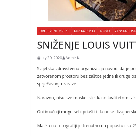
DRUSTVENE MREZE
MUSKA POSLA
NOVO
ZENSKA POSL
SNIŽENJE LOUIS VUI
July 30, 2020
Admir K.
Svijetska zdravstvena organizacija navodi da je po
zatvorenom prostoru bez zaštite jedne ili druge o
sprječavanju zaraze.
Naravno, nisu sve maske iste, kako kvalitetom ta
Oni imućniji mogu sebi priuštiti da nose dizajners
Maska na fotografiji je trenutno na popustu i sa 2