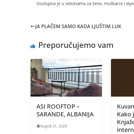
Dostupna je u velicinama za žene, muškarce i dije
JA PLAČEM SAMO KADA LJUŠTIM LUK
Preporučujemo vam
ASI ROOFTOP –
Kuvanj
SARANDE, ALBANIJA
Kako j
Knjaž
August 21, 2020
intern