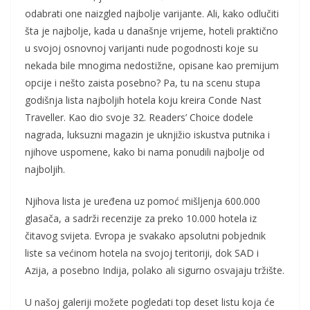
odabrati one naizgled najbolje varijante. Ali, kako odlučiti
šta je najbolje, kada u današnje vrijeme, hoteli praktično
u svojoj osnovnoj varijanti nude pogodnosti koje su
nekada bile mnogima nedostižne, opisane kao premijum
opcije i nešto zaista posebno? Pa, tu na scenu stupa
godišnja lista najboljih hotela koju kreira Conde Nast
Traveller. Kao dio svoje 32. Readers’ Choice dodele
nagrada, luksuzni magazin je uknjižio iskustva putnika i
njihove uspomene, kako bi nama ponudili najbolje od
najboljih.
Njihova lista je uređena uz pomoć mišljenja 600.000
glasača, a sadrži recenzije za preko 10.000 hotela iz
čitavog svijeta. Evropa je svakako apsolutni pobjednik
liste sa većinom hotela na svojoj teritoriji, dok SAD i
Azija, a posebno Indija, polako ali sigurno osvajaju tržište.
U našoj galeriji možete pogledati top deset listu koja će