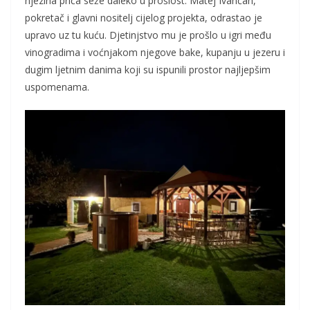
njezina priča seže daleko u prošlost. Matej Ivančan,
pokretač i glavni nositelj cijelog projekta, odrastao je
upravo uz tu kuću. Djetinjstvo mu je prošlo u igri među
vinogradima i voćnjakom njegove bake, kupanju u jezeru i
dugim ljetnim danima koji su ispunili prostor najljepšim
uspomenama.