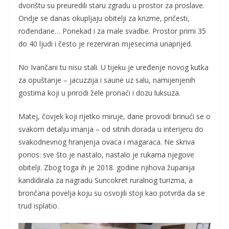
dvorištu su preuredili staru zgradu u prostor za proslave.
Ondje se danas okupljaju obitelji za krizme, pričesti,
rođendane… Ponekad i za male svadbe. Prostor primi 35
do 40 ljudi i često je rezerviran mjesecima unaprijed.
No Ivančani tu nisu stali. U tijeku je uređenje novog kutka
za opuštanje – jacuzzija i saune uz salu, namijenjenih
gostima koji u prirodi žele pronaći i dozu luksuza.
Matej, čovjek koji rijetko miruje, dane provodi brinući se o
svakom detalju imanja – od sitnih dorada u interijeru do
svakodnevnog hranjenja ovaca i magaraca. Ne skriva
ponos: sve što je nastalo, nastalo je rukama njegove
obitelji. Zbog toga ih je 2018. godine njihova županija
kandidirala za nagradu Suncokret ruralnog turizma, a
brončana povelja koju su osvojili stoji kao potvrda da se
trud isplatio.