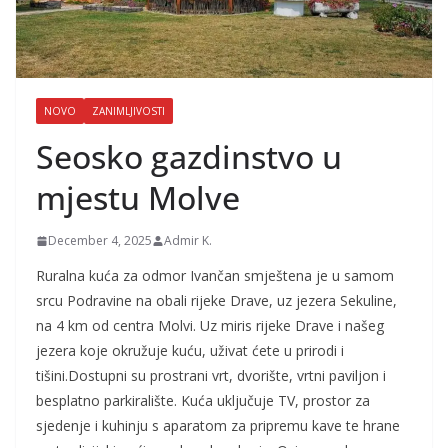
NOVO
ZANIMLJIVOSTI
Seosko gazdinstvo u
mjestu Molve
December 4, 2025
Admir K.
Ruralna kuća za odmor Ivančan smještena je u samom
srcu Podravine na obali rijeke Drave, uz jezera Sekuline,
na 4 km od centra Molvi. Uz miris rijeke Drave i našeg
jezera koje okružuje kuću, uživat ćete u prirodi i
tišini.Dostupni su prostrani vrt, dvorište, vrtni paviljon i
besplatno parkiralište. Kuća uključuje TV, prostor za
sjedenje i kuhinju s aparatom za pripremu kave te hrane