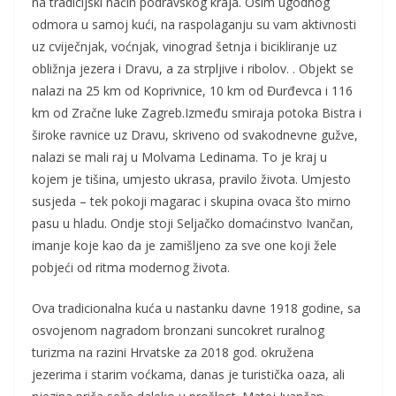
na tradicijski naćin podravskog kraja. Osim ugodnog
odmora u samoj kući, na raspolaganju su vam aktivnosti
uz cviječnjak, voćnjak, vinograd šetnja i bicikliranje uz
obližnja jezera i Dravu, a za strpljive i ribolov. . Objekt se
nalazi na 25 km od Koprivnice, 10 km od Đurđevca i 116
km od Zračne luke Zagreb.Između smiraja potoka Bistra i
široke ravnice uz Dravu, skriveno od svakodnevne gužve,
nalazi se mali raj u Molvama Ledinama. To je kraj u
kojem je tišina, umjesto ukrasa, pravilo života. Umjesto
susjeda – tek pokoji magarac i skupina ovaca što mirno
pasu u hladu. Ondje stoji Seljačko domaćinstvo Ivančan,
imanje koje kao da je zamišljeno za sve one koji žele
pobjeći od ritma modernog života.
Ova tradicionalna kuća u nastanku davne 1918 godine, sa
osvojenom nagradom bronzani suncokret ruralnog
turizma na razini Hrvatske za 2018 god. okružena
jezerima i starim voćkama, danas je turistička oaza, ali