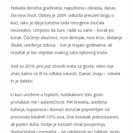
Nekada derutna građevina, napuštena i obrasla, danas
živi novi život. Obitelj je 2009. odlučila preuzeti brigu o
kući, iako je ideja turizma tada mnogima zvučala
neizvedivo. Umjesto da žure, radili su sami – korak po
korak. Čišćenje okućnice, novi dimnjak, novi krov, skidanje
žbuke, uređenje zidova… Sve je trajalo godinama, ali
rezultat je bio vrijedan svakog sata njihovog truda.
Kad su 2016. prvi put otvorili vrata za goste, nitko nije
znao kamo će ih ta odluka odvesti. Danas znaju – odvela
ih je daleko.
U kući uređene u toplom, rustikalnom stilu gosti
pronalaze mir i autentičnost. Pet kreveta, uređena
kuhinja, kupaonica i domaći doručak pripremljen od
proizvoda lokalnih OPG-ova, čine boravak jednostavnim,
ali punim duha. Ovdje je turizam stvar povjerenja,
domaćinstva i osmijeha – ne udobnosti po šabloni, nego