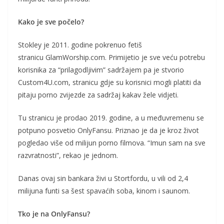
Kako je sve počelo?
Stokley je 2011. godine pokrenuo fetiš
stranicu GlamWorship.com. Primijetio je sve veću potrebu
korisnika za “prilagodljivim” sadržajem pa je stvorio
Custom4U.com, stranicu gdje su korisnici mogli platiti da
pitaju porno zvijezde za sadržaj kakav žele vidjeti.
Tu stranicu je prodao 2019. godine, a u međuvremenu se
potpuno posvetio OnlyFansu. Priznao je da je kroz život
pogledao više od milijun porno filmova. “Imun sam na sve
razvratnosti”, rekao je jednom.
Danas ovaj sin bankara živi u Stortfordu, u vili od 2,4
milijuna funti sa šest spavaćih soba, kinom i saunom.
Tko je na OnlyFansu?