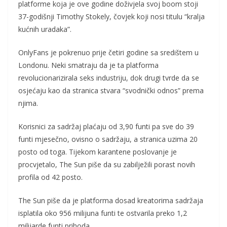
platforme koja je ove godine doživjela svoj boom stoji
37-godišnji Timothy Stokely, čovjek koji nosi titulu “kralja
kućnih uradaka”.
OnlyFans je pokrenuo prije četiri godine sa središtem u
Londonu. Neki smatraju da je ta platforma
revolucionarizirala seks industriju, dok drugi tvrde da se
osjećaju kao da stranica stvara “svodnički odnos” prema
njima.
Korisnici za sadržaj plaćaju od 3,90 funti pa sve do 39
funti mjesečno, ovisno o sadržaju, a stranica uzima 20
posto od toga. Tijekom karantene poslovanje je
procvjetalo, The Sun piše da su zabilježili porast novih
profila od 42 posto.
The Sun piše da je platforma dosad kreatorima sadržaja
isplatila oko 956 milijuna funti te ostvarila preko 1,2
milijarde funti prihoda.