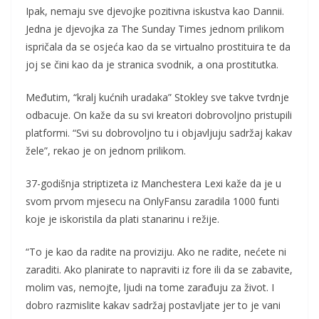
Ipak, nemaju sve djevojke pozitivna iskustva kao Dannii.
Jedna je djevojka za The Sunday Times jednom prilikom
ispričala da se osjeća kao da se virtualno prostituira te da
joj se čini kao da je stranica svodnik, a ona prostitutka.
Međutim, “kralj kućnih uradaka” Stokley sve takve tvrdnje
odbacuje. On kaže da su svi kreatori dobrovoljno pristupili
platformi. “Svi su dobrovoljno tu i objavljuju sadržaj kakav
žele”, rekao je on jednom prilikom.
37-godišnja striptizeta iz Manchestera Lexi kaže da je u
svom prvom mjesecu na OnlyFansu zaradila 1000 funti
koje je iskoristila da plati stanarinu i režije.
“To je kao da radite na proviziju. Ako ne radite, nećete ni
zaraditi. Ako planirate to napraviti iz fore ili da se zabavite,
molim vas, nemojte, ljudi na tome zarađuju za život. I
dobro razmislite kakav sadržaj postavljate jer to je vani