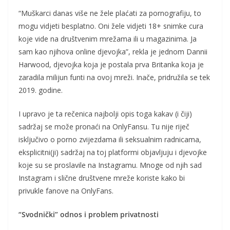
“Muškarci danas više ne žele plaćati za pornografiju, to
mogu vidjeti besplatno. Oni žele vidjeti 18+ snimke cura
koje vide na društvenim mrežama ili u magazinima. Ja
sam kao njihova online djevojka”, rekla je jednom Dannii
Harwood, djevojka koja je postala prva Britanka koja je
zaradila milijun funti na ovoj mreži. Inače, pridružila se tek
2019. godine.
I upravo je ta rečenica najbolji opis toga kakav (i čiji)
sadržaj se može pronaći na OnlyFansu. Tu nije riječ
isključivo o porno zvijezdama ili seksualnim radnicama,
eksplicitni(ji) sadržaj na toj platformi objavljuju i djevojke
koje su se proslavile na Instagramu. Mnoge od njih sad
Instagram i slične društvene mreže koriste kako bi
privukle fanove na OnlyFans.
“Svodnički” odnos i problem privatnosti