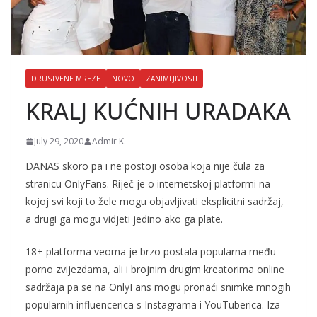
DRUSTVENE MREZE
NOVO
ZANIMLJIVOSTI
KRALJ KUĆNIH URADAKA
July 29, 2020
Admir K.
DANAS skoro pa i ne postoji osoba koja nije čula za
stranicu OnlyFans. Riječ je o internetskoj platformi na
kojoj svi koji to žele mogu objavljivati eksplicitni sadržaj,
a drugi ga mogu vidjeti jedino ako ga plate.
18+ platforma veoma je brzo postala popularna među
porno zvijezdama, ali i brojnim drugim kreatorima online
sadržaja pa se na OnlyFans mogu pronaći snimke mnogih
popularnih influencerica s Instagrama i YouTuberica. Iza