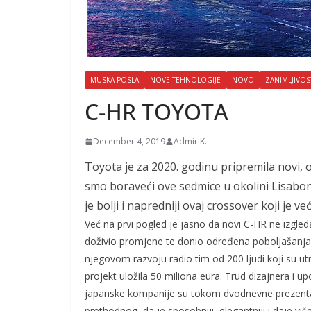
MUSKA POSLA
NOVE TEHNOLOGIJE
NOVO
ZANIMLJIVOS
C-HR TOYOTA
December 4, 2019
Admir K.
Toyota je za 2020. godinu pripremila novi, 
smo boraveći ove sedmice u okolini Lisabona 
je bolji i napredniji ovaj crossover koji je
Već na prvi pogled je jasno da novi C-HR ne izgled
doživio promjene te donio određena poboljašanja. T
njegovom razvoju radio tim od 200 ljudi koji su ut
projekt uložila 50 miliona eura. Trud dizajnera i upo
japanske kompanije su tokom dvodnevne prezentacije
prethodnog, da je sposobniji, elegantniji i daje v