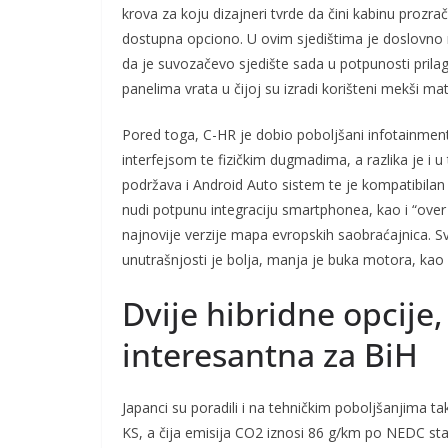
krova za koju dizajneri tvrde da čini kabinu pro
dostupna opciono. U ovim sjedištima je doslovno m
da je suvozačevo sjedište sada u potpunosti prilago
panelima vrata u čijoj su izradi korišteni mekši mate
Pored toga, C-HR je dobio poboljšani infotainment 
interfejsom te fizičkim dugmadima, a razlika je i
podržava i Android Auto sistem te je kompatibila
nudi potpunu integraciju smartphonea, kao i “over
najnovije verzije mapa evropskih saobraćajnica. S
unutrašnjosti je bolja, manja je buka motora, kao i
Dvije hibridne opcije
interesantna za BiH
Japanci su poradili i na tehničkim poboljšanjima tako
KS, a čija emisija CO2 iznosi 86 g/km po NEDC s