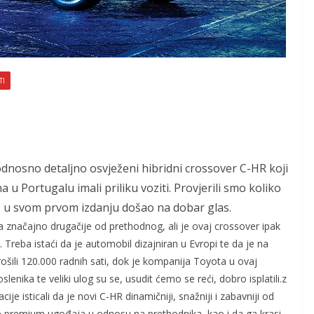
TI
odnosno detaljno osvježeni hibridni crossover C-HR koji
u Portugalu imali priliku voziti. Provjerili smo koliko
 već u svom prvom izdanju došao na dobar glas.
a značajno drugačije od prethodnog, ali je ovaj crossover ipak
reba istaći da je automobil dizajniran u Evropi te da je na
rošili 120.000 radnih sati, dok je kompanija Toyota u ovaj
slenika te veliki ulog su se, usudit ćemo se reći, dobro isplatili.z
 isticali da je novi C-HR dinamičniji, snažniji i zabavniji od
iše premium ugođaja u odnosu na prethodnika, kao i da ga krasi