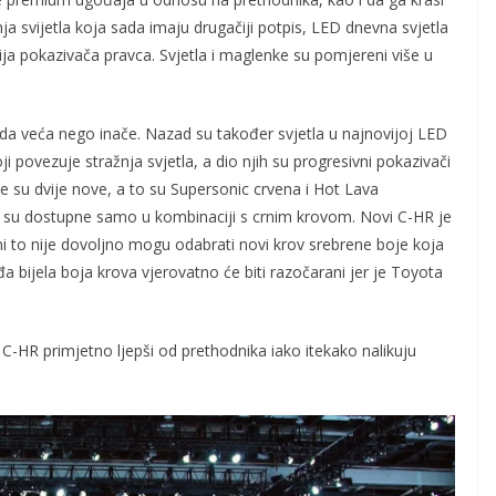
dnja svijetla koja sada imaju drugačiji potpis, LED dnevna svjetla
cija pokazivača pravca. Svjetla i maglenke su pomjereni više u
ada veća nego inače. Nazad su također svjetla u najnovijoj LED
koji povezuje stražnja svjetla, a dio njih su progresivni pokazivači
e su dvije nove, a to su Supersonic crvena i Hot Lava
e su dostupne samo u kombinaciji s crnim krovom. Novi C-HR je
i to nije dovoljno mogu odabrati novi krov srebrene boje koja
a bijela boja krova vjerovatno će biti razočarani jer je Toyota
C-HR primjetno ljepši od prethodnika iako itekako nalikuju