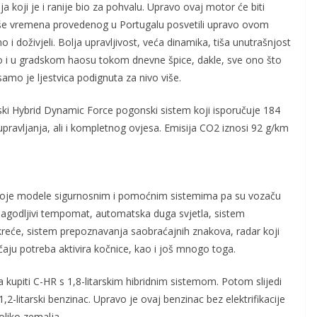
 koji je i ranije bio za pohvalu. Upravo ovaj motor će biti
iše vremena provedenog u Portugalu posvetili upravo ovom
 i doživjeli. Bolja upravljivost, veća dinamika, tiša unutrašnjost
ko i u gradskom haosu tokom dnevne špice, dakle, sve ono što
samo je ljestvica podignuta za nivo više.
rski Hybrid Dynamic Force pogonski sistem koji isporučuje 184
ravljanja, ali i kompletnog ovjesa. Emisija CO2 iznosi 92 g/km
voje modele sigurnosnim i pomoćnim sistemima pa su vozaču
ilagodljivi tempomat, automatska duga svjetla, sistem
kreće, sistem prepoznavanja saobraćajnih znakova, radar koji
učaju potreba aktivira kočnice, kao i još mnogo toga.
kupiti C-HR s 1,8-litarskim hibridnim sistemom. Potom slijedi
1,2-litarski benzinac. Upravo je ovaj benzinac bez elektrifikacije
koliko zemalja.