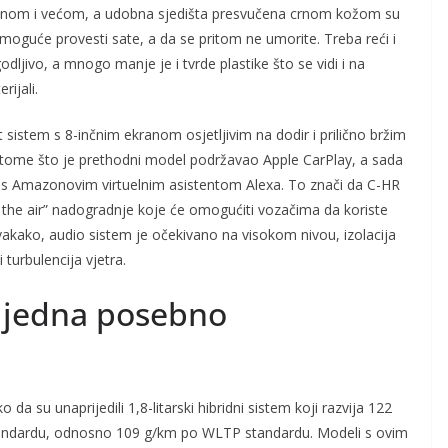
zračnom i većom, a udobna sjedišta presvučena crnom kožom su
oguće provesti sate, a da se pritom ne umorite. Treba reći i
dljivo, a mnogo manje je i tvrde plastike što se vidi i na
rijali.
sistem s 8-inčnim ekranom osjetljivim na dodir i prilično bržim
 u tome što je prethodni model podržavao Apple CarPlay, a sada
n s Amazonovim virtuelnim asistentom Alexa. To znači da C-HR
 the air” nadogradnje koje će omogućiti vozačima da koriste
vakako, audio sistem je očekivano na visokom nivou, izolacija
 turbulencija vjetra.
, jedna posebno
 da su unaprijedili 1,8-litarski hibridni sistem koji razvija 122
tandardu, odnosno 109 g/km po WLTP standardu. Modeli s ovim