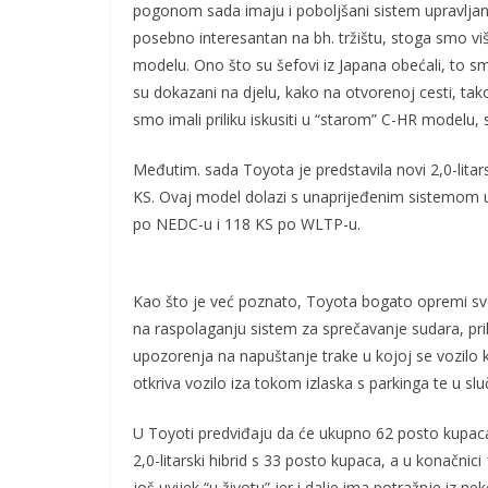
pogonom sada imaju i poboljšani sistem upravljanja
posebno interesantan na bh. tržištu, stoga smo v
modelu. Ono što su šefovi iz Japana obećali, to smo
su dokazani na djelu, kako na otvorenoj cesti, ta
smo imali priliku iskusiti u “starom” C-HR modelu, 
Međutim. sada Toyota je predstavila novi 2,0-lita
KS. Ovaj model dolazi s unaprijeđenim sistemom up
po NEDC-u i 118 KS po WLTP-u.
Kao što je već poznato, Toyota bogato opremi s
na raspolaganju sistem za sprečavanje sudara, pr
upozorenja na napuštanje trake u kojoj se vozilo 
otkriva vozilo iza tokom izlaska s parkinga te u sl
U Toyoti predviđaju da će ukupno 62 posto kupaca 
2,0-litarski hibrid s 33 posto kupaca, a u konačnici 
još uvijek “u životu” jer i dalje ima potražnje iz ne