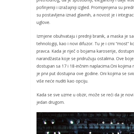
pofinjeniji i izražajniji izgled. Promijenjena su pre
su postavljena iznad glavnih, a novost je i integra
uglove.
Izmjene obuhvataju i prednji branik, a maska je s
tehnologiji, kao i novi difuzor. Tu je i crni “most” 
pravca. Kada je riječ o bojama karoserije, dostupn
narandžasta koje se pridružuju ostalima. Ove boj
dostupan sa 17 i 18-inčnim naplacima.Oni kojima n
je prvi put dostupna ove godine. Oni kojima se sviđ
više neće nuditi kao opciju.
Kada se sve uzme u obzir, može se reći da je novi 
jedan drugom.