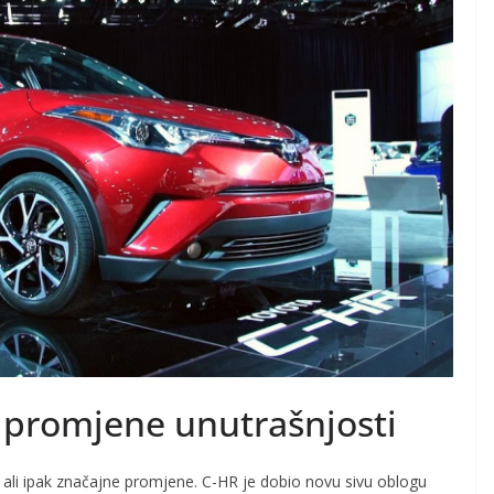
e promjene unutrašnjosti
e, ali ipak značajne promjene. C-HR je dobio novu sivu oblogu