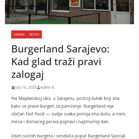
HRANA
NOVO
Burgerland Sarajevo:
Kad glad traži pravi
zalogaj
July 16, 2025
Admir K.
Na Majdanskoj ulici, u Sarajevu, postoji kutak koji zna
kako se prave burgeri za pamćenje. Burgerland nije
običan fast food — ovdje svaka porcija ima dušu, a miris
mesa i domaćeg peciva popravi i najtmurniji dan.
Osim sočnih burgera i sendviča poput Burgerland Special