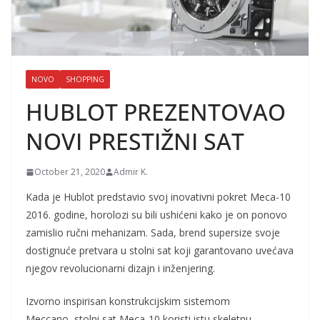
NOVO
SHOPPING
HUBLOT PREZENTOVAO
NOVI PRESTIŽNI SAT
October 21, 2020
Admir K.
Kada je
Hublot
predstavio svoj inovativni pokret Meca-10
2016. godine, horolozi su bili ushićeni kako je on ponovo
zamislio ručni mehanizam.
Sada, brend supersize svoje
dostignuće pretvara u stolni sat koji garantovano uvećava
njegov revolucionarni dizajn i inženjering.
Izvorno inspirisan konstrukcijskim sistemom
Meccano, stolni sat Meca-10 koristi istu skeletnu