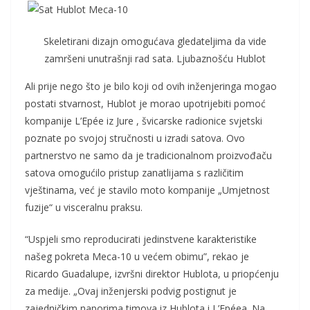
Skeletirani dizajn omogućava gledateljima da vide
zamršeni unutrašnji rad sata.
Ljubaznošću Hublot
Ali prije nego što je bilo koji od ovih inženjeringa mogao
postati stvarnost, Hublot je morao upotrijebiti pomoć
kompanije L’Epée iz Jure , švicarske radionice svjetski
poznate po svojoj stručnosti u izradi satova. Ovo
partnerstvo ne samo da je tradicionalnom proizvođaču
satova omogućilo pristup zanatlijama s različitim
vještinama, već je stavilo moto kompanije „Umjetnost
fuzije“ u visceralnu praksu.
“Uspjeli smo reproducirati jedinstvene karakteristike
našeg pokreta Meca-10 u većem obimu”, rekao je
Ricardo Guadalupe, izvršni direktor Hublota, u priopćenju
za medije. „Ovaj inženjerski podvig postignut je
zajedničkim naporima timova iz Hublota i L’Epéea. Na