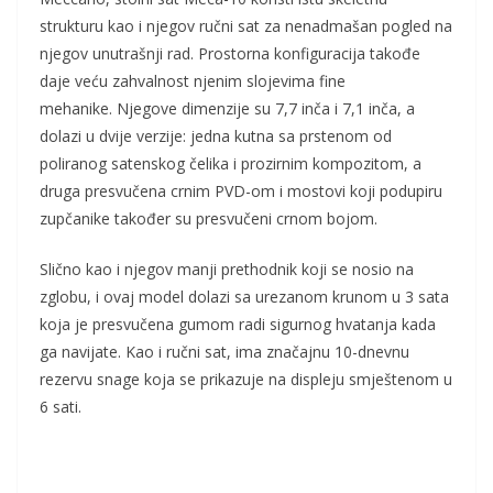
strukturu kao i njegov ručni sat za nenadmašan pogled na
njegov unutrašnji rad. Prostorna konfiguracija takođe
daje veću zahvalnost njenim slojevima fine
mehanike. Njegove dimenzije su 7,7 inča i 7,1 inča, a
dolazi u dvije verzije: jedna kutna sa prstenom od
poliranog satenskog čelika i prozirnim kompozitom, a
druga presvučena crnim PVD-om i mostovi koji podupiru
zupčanike također su presvučeni crnom bojom.
Slično kao i njegov manji prethodnik koji se nosio na
zglobu, i ovaj model dolazi sa urezanom krunom u 3 sata
koja je presvučena gumom radi sigurnog hvatanja kada
ga navijate. Kao i ručni sat, ima značajnu 10-dnevnu
rezervu snage koja se prikazuje na displeju smještenom u
6 sati.