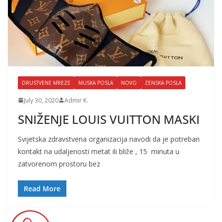
DRUSTVENE MREZE
MUSKA POSLA
NOVO
ZENSKA POSLA
July 30, 2020
Admir K.
SNIŽENJE LOUIS VUITTON MASKI
Svijetska zdravstvena organizacija navodi da je potreban
kontakt na udaljenosti metat ili bliže , 15 minuta u
zatvorenom prostoru bez
Read More