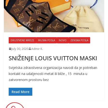
DRUSTVENE MREZE
MUSKA POSLA
NOVO
ZENSKA POSLA
July 30, 2020
Admir K.
SNIŽENJE LOUIS VUITTON MASKI
Svijetska zdravstvena organizacija navodi da je potreban
kontakt na udaljenosti metat ili bliže , 15 minuta u
zatvorenom prostoru bez
Read More