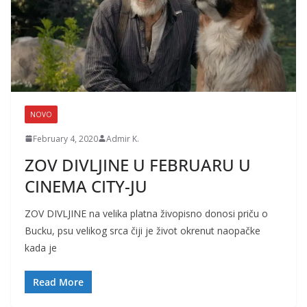
NOVO
February 4, 2020
Admir K.
ZOV DIVLJINE U FEBRUARU U
CINEMA CITY-JU
ZOV DIVLJINE na velika platna živopisno donosi priču o
Bucku, psu velikog srca čiji je život okrenut naopačke
kada je
Read More