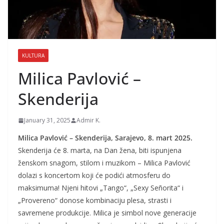
KULTURA
Milica Pavlović –
Skenderija
January 31, 2025
Admir K.
Milica Pavlović – Skenderija, Sarajevo, 8. mart 2025.
Skenderija će 8. marta, na Dan žena, biti ispunjena
ženskom snagom, stilom i muzikom – Milica Pavlović
dolazi s koncertom koji će podići atmosferu do
maksimuma! Njeni hitovi „Tango“, „Sexy Señorita“ i
„Provereno“ donose kombinaciju plesa, strasti i
savremene produkcije. Milica je simbol nove generacije