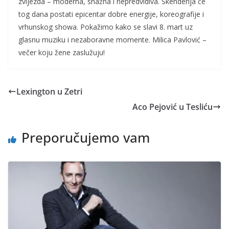
zvijezda – moderna, snažna i nepredvidiva. Skenderija će
tog dana postati epicentar dobre energije, koreografije i
vrhunskog showa. Pokažimo kako se slavi 8. mart uz
glasnu muziku i nezaboravne momente. Milica Pavlović –
večer koju žene zaslužuju!
Lexington u Zetri
Aco Pejović u Tesliću
Preporučujemo vam