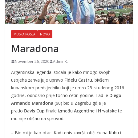
MUSKA POSLA
NOVO
Maradona
November 26, 2020
Admir K.
Argentinska legenda isticala je kako mnogo svojih
uspjeha zahvaljuje upravo
Fidelu Castru
, bivšem
kubanskom predsjedniku koji je umro 25. studenog 2016.
godine, odnosno prije točno četiri godine. Tad je
Diego
Armando Maradona
(60) bio u Zagrebu gdje je
pratio
Davis Cup
finale između
Argentine
i
Hrvatske
te
mu nije otišao na sprovod.
– Bio mi je kao otac. Kad tenis završi, otići ću na Kubu i