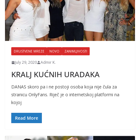
DRUSTVENE MREZE
NOVO
ZANIMLJIVOSTI
July 29, 2020
Admir K.
KRALJ KUĆNIH URADAKA
DANAS skoro pa i ne postoji osoba koja nije čula za
stranicu OnlyFans. Riječ je o internetskoj platformi na
kojoj
Read More