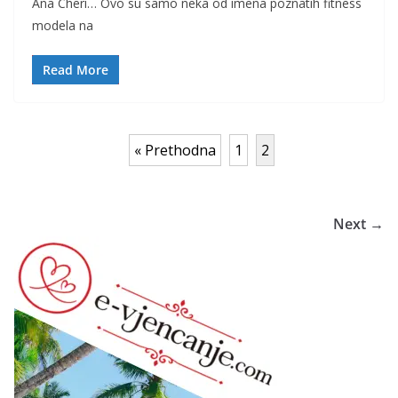
Ana Cheri… Ovo su samo neka od imena poznatih fitness
modela na
Read More
« Prethodna
1
2
Next →