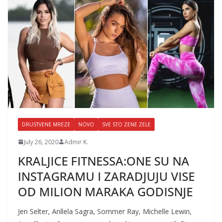
DRUSTVENE MREZE
NOVO
SVE STO ZENE ZELE
July 26, 2020
Admir K.
KRALJICE FITNESSA:ONE SU NA
INSTAGRAMU I ZARADJUJU VISE
OD MILION MARAKA GODISNJE
Jen Selter, Anllela Sagra, Sommer Ray, Michelle Lewin,