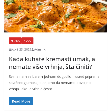
HRANA
NOVO
April 23, 2025
Admir K.
Kada kuhate kremasti umak, a
nemate više vrhnja, šta činiti?
Svima nam se barem jednom dogodilo – usred pripreme
savršenog umaka, otkrijemo da nemamo dovoljno
vrhnja. Iako je vrhnje često
Read More