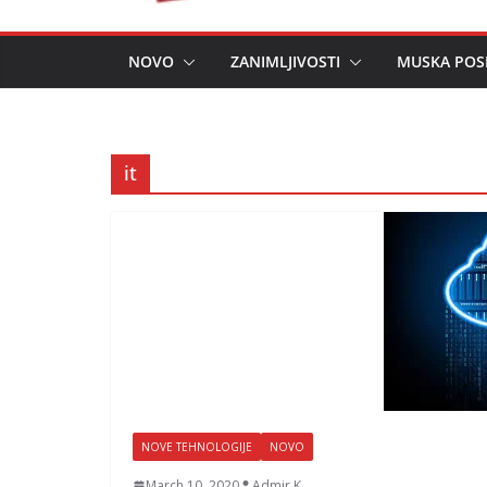
NOVO
ZANIMLJIVOSTI
MUSKA POS
it
NOVE TEHNOLOGIJE
NOVO
March 10, 2020
Admir K.