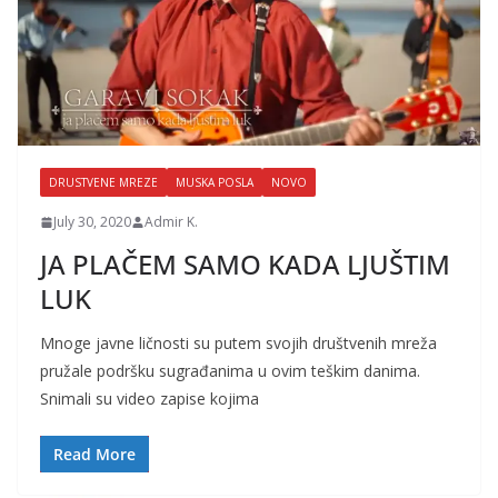
DRUSTVENE MREZE
MUSKA POSLA
NOVO
July 30, 2020
Admir K.
JA PLAČEM SAMO KADA LJUŠTIM
LUK
Mnoge javne ličnosti su putem svojih društvenih mreža
pružale podršku sugrađanima u ovim teškim danima.
Snimali su video zapise kojima
Read More