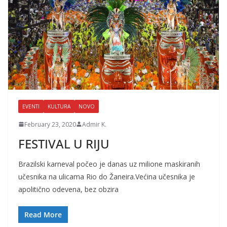
EVENTI
KULTURA
NOVO
February 23, 2020
Admir K.
FESTIVAL U RIJU
Brazilski karneval počeo je danas uz milione maskiranih
učesnika na ulicama Rio do Žaneira.Većina učesnika je
apolitično odevena, bez obzira
Read More