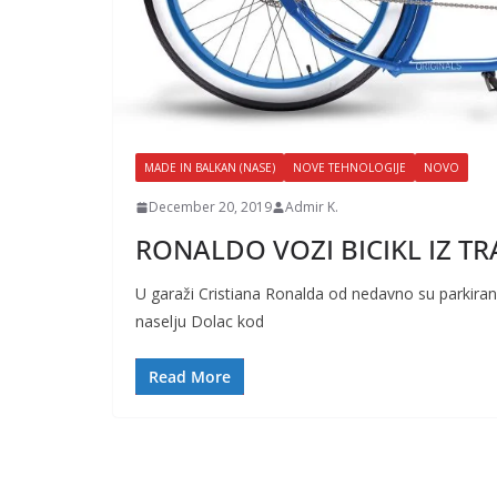
MADE IN BALKAN (NASE)
NOVE TEHNOLOGIJE
NOVO
December 20, 2019
Admir K.
RONALDO VOZI BICIKL IZ T
U garaži Cristiana Ronalda od nedavno su parkirana
naselju Dolac kod
Read More