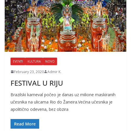
EVENTI
KULTURA
NOVO
February 23, 2020
Admir K.
FESTIVAL U RIJU
Brazilski karneval počeo je danas uz milione maskiranih
učesnika na ulicama Rio do Žaneira.Većina učesnika je
apolitično odevena, bez obzira
Read More