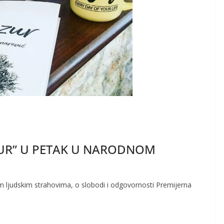
UR” U PETAK U NARODNOM
im ljudskim strahovima, o slobodi i odgovornosti Premijerna