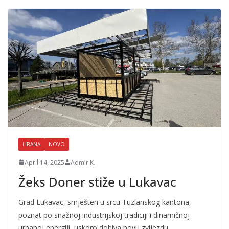
HRANA
NOVO
April 14, 2025
Admir K.
Žeks Doner stiže u Lukavac
Grad Lukavac, smješten u srcu Tuzlanskog kantona,
poznat po snažnoj industrijskoj tradiciji i dinamičnoj
urbanoj energiji, uskoro dobiva novu zvijezdu