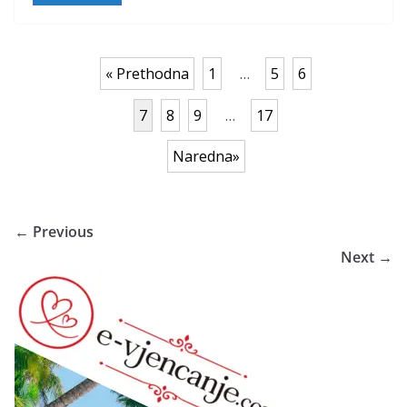
« Prethodna
1
…
5
6
7
8
9
…
17
Naredna»
← Previous
Next →