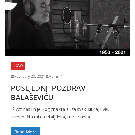
NOVO
February 20, 2021
Admir K.
POSLJEDNJI POZDRAV
BALAŠEVIĆU
“Život bas i nije Bog zna šta al’ za svaki slučaj uvek
uzmem šta mi da frtalj ’leba, meter neba
Read More