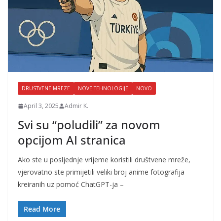
DRUSTVENE MREZE
NOVE TEHNOLOGIJE
NOVO
April 3, 2025
Admir K.
Svi su “poludili” za novom
opcijom AI stranica
Ako ste u posljednje vrijeme koristili društvene mreže,
vjerovatno ste primijetili veliki broj anime fotografija
kreiranih uz pomoć ChatGPT-ja –
Read More