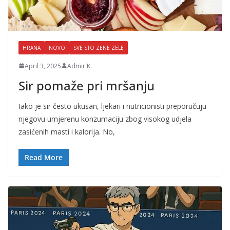
HRANA
NOVO
SVE STO ZENE ZELE
April 3, 2025
Admir K.
Sir pomaže pri mršanju
Iako je sir često ukusan, ljekari i nutricionisti preporučuju
njegovu umjerenu konzumaciju zbog visokog udjela
zasićenih masti i kalorija. No,
Read More