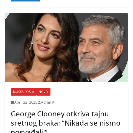
MUSKA POSLA
NOVO
April 22, 2025
Admir K.
George Clooney otkriva tajnu
sretnog braka: “Nikada se nismo
posvađali!”