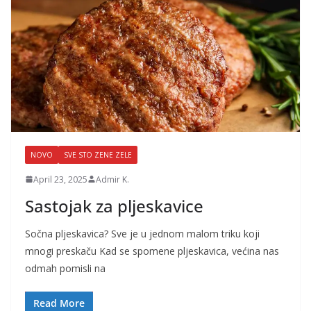
NOVO
SVE STO ZENE ZELE
April 23, 2025
Admir K.
Sastojak za pljeskavice
Sočna pljeskavica? Sve je u jednom malom triku koji
mnogi preskaču Kad se spomene pljeskavica, većina nas
odmah pomisli na
Read More