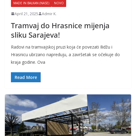
MADE IN BALKAN (NASE)
NOVO
April 21, 2025
Admir K.
Tramvaj do Hrasnice mijenja
sliku Sarajeva!
Radovi na tramvajskoj pruzi koja će povezati Ilidžu i
Hrasnicu ubrzano napreduju, a završetak se očekuje do
kraja godine. Ova
Read More