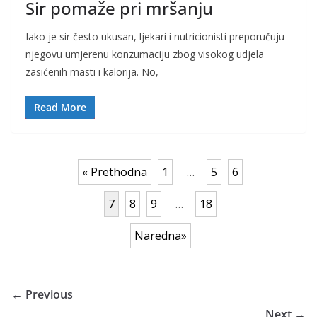
Sir pomaže pri mršanju
Iako je sir često ukusan, ljekari i nutricionisti preporučuju
njegovu umjerenu konzumaciju zbog visokog udjela
zasićenih masti i kalorija. No,
Read More
« Prethodna
1
…
5
6
7
8
9
…
18
Naredna»
← Previous
Next →