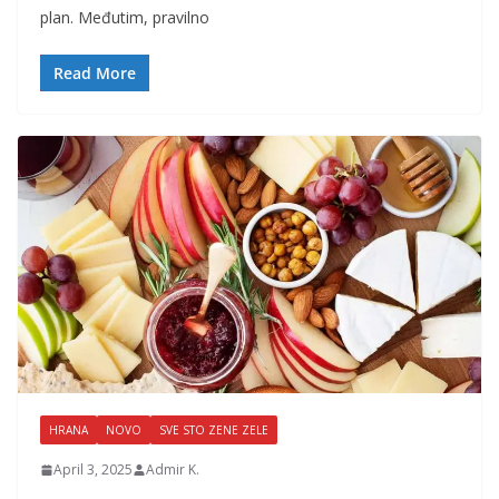
plan. Međutim, pravilno
Read More
HRANA
NOVO
SVE STO ZENE ZELE
April 3, 2025
Admir K.