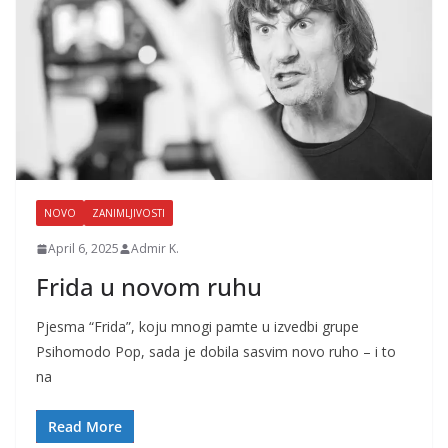
NOVO
ZANIMLJIVOSTI
April 6, 2025
Admir K.
Frida u novom ruhu
Pjesma “Frida”, koju mnogi pamte u izvedbi grupe
Psihomodo Pop, sada je dobila sasvim novo ruho – i to
na
Read More